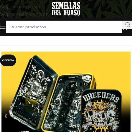
Skip to navigation
Skip to main content
Inicio
/
Semillas Feminizadas
/
Strain Machine
OFERTA