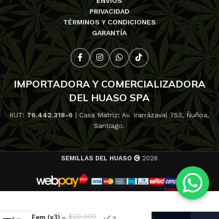
ENVÍOS
PRIVACIDAD
TÉRMINOS Y CONDICIONES
GARANTÍA
IMPORTADORA Y COMERCIALIZADORA
DEL HUASO SPA
RUT:
76.442.318-6
| Casa Matriz: Av. Irarrázaval 753, Ñuñoa,
Santiago.
SEMILLAS DEL HUASO
2026
Zkittlez x
purple
punch
$
20.000
Fem (x3) –
3