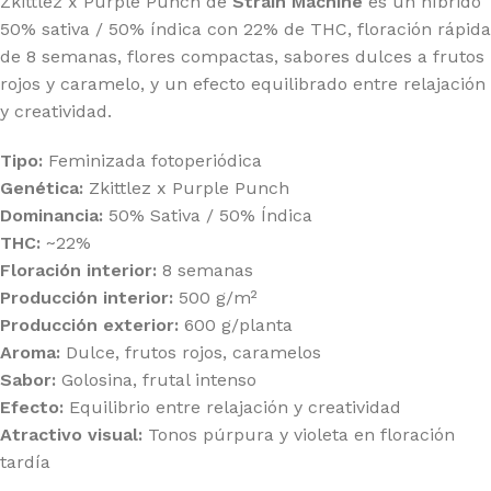
Zkittlez x Purple Punch de
Strain Machine
es un híbrido
50% sativa / 50% índica con 22% de THC, floración rápida
de 8 semanas, flores compactas, sabores dulces a frutos
rojos y caramelo, y un efecto equilibrado entre relajación
y creatividad.
Tipo:
Feminizada fotoperiódica
Genética:
Zkittlez x Purple Punch
Dominancia:
50% Sativa / 50% Índica
THC:
~22%
Floración interior:
8 semanas
Producción interior:
500 g/m²
Producción exterior:
600 g/planta
Aroma:
Dulce, frutos rojos, caramelos
Sabor:
Golosina, frutal intenso
Efecto:
Equilibrio entre relajación y creatividad
Atractivo visual:
Tonos púrpura y violeta en floración
tardía