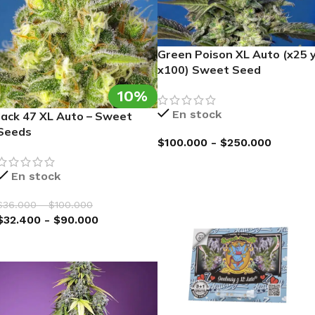
Green Poison XL Auto (x25 
x100) Sweet Seed
10%
En stock
Jack 47 XL Auto – Sweet
Seeds
$
100.000
-
$
250.000
SELECCIONAR OPCIONES
En stock
$
36.000
-
$
100.000
$
32.400
-
$
90.000
SELECCIONAR OPCIONES