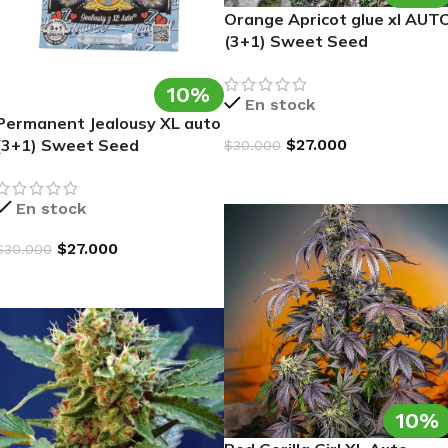
Orange Apricot glue xl AUT
(3+1) Sweet Seed
10%
En stock
Permanent Jealousy XL auto
$
27.000
(3+1) Sweet Seed
$
30.000
AGREGAR AL CARRITO
En stock
$
27.000
$
30.000
AGREGAR AL CARRITO
10%