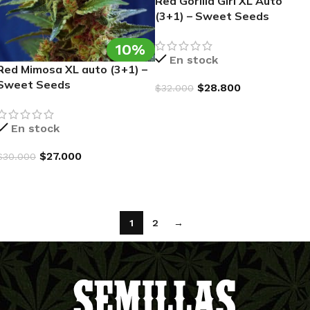
Red Gorilla Girl XL Auto
(3+1) – Sweet Seeds
10%
En stock
Red Mimosa XL auto (3+1) –
Sweet Seeds
$
28.800
$
32.000
AGREGAR AL CARRITO
En stock
$
27.000
$
30.000
AGREGAR AL CARRITO
1
2
→