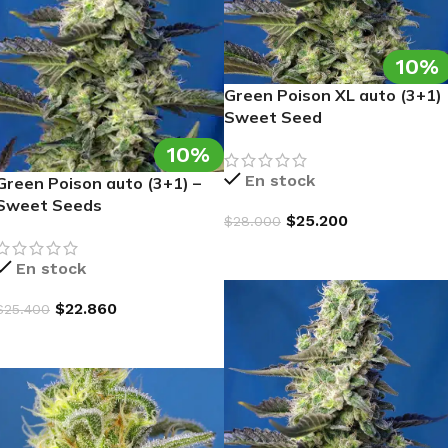
10%
Green Poison XL auto (3+1)
Sweet Seed
10%
En stock
Green Poison auto (3+1) –
Sweet Seeds
$
25.200
$
28.000
AGREGAR AL CARRITO
En stock
$
22.860
$
25.400
AGREGAR AL CARRITO