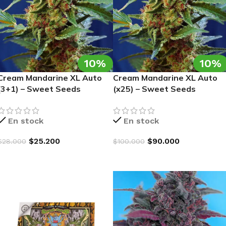
10%
10%
Cream Mandarine XL Auto
Cream Mandarine XL Auto
(3+1) – Sweet Seeds
(x25) – Sweet Seeds
En stock
En stock
$
25.200
$
90.000
$
28.000
$
100.000
AGREGAR AL CARRITO
AGREGAR AL CARRITO