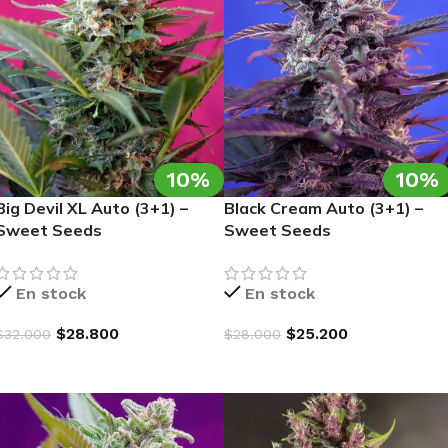
10%
10%
Big Devil XL Auto (3+1) –
Black Cream Auto (3+1) –
Sweet Seeds
Sweet Seeds
En stock
En stock
$
28.800
$
25.200
$
32.000
$
28.000
AGREGAR AL CARRITO
AGREGAR AL CARRITO