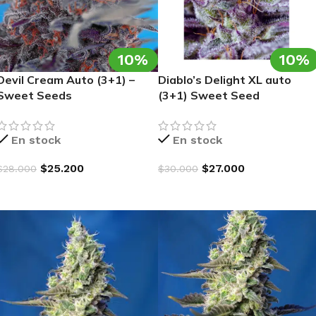
10%
10%
Devil Cream Auto (3+1) –
Diablo’s Delight XL auto
Sweet Seeds
(3+1) Sweet Seed
En stock
En stock
$
25.200
$
27.000
$
28.000
$
30.000
AGREGAR AL CARRITO
AGREGAR AL CARRITO