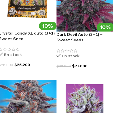
10%
10%
Crystal Candy XL auto (3+1)
Dark Devil Auto (3+1) –
Sweet Seed
Sweet Seeds
En stock
En stock
$
25.200
$
28.000
$
27.000
$
30.000
AGREGAR AL CARRITO
AGREGAR AL CARRITO