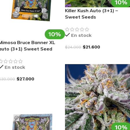
10%
Killer Kush Auto (3+1) –
Sweet Seeds
10%
En stock
Mimosa Bruce Banner XL
$
21.600
$
24.000
auto (3+1) Sweet Seed
AGREGAR AL CARRITO
En stock
$
27.000
$
30.000
AGREGAR AL CARRITO
10%