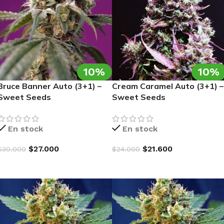
10%
10%
Bruce Banner Auto (3+1) –
Cream Caramel Auto (3+1) –
Sweet Seeds
Sweet Seeds
En stock
En stock
$
27.000
$
21.600
$
30.000
$
24.000
AGREGAR AL CARRITO
AGREGAR AL CARRITO