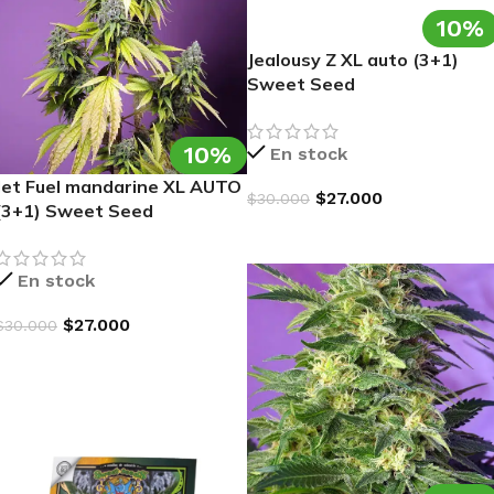
10%
Jealousy Z XL auto (3+1)
Sweet Seed
10%
En stock
Jet Fuel mandarine XL AUTO
$
27.000
$
30.000
(3+1) Sweet Seed
AGREGAR AL CARRITO
En stock
$
27.000
$
30.000
AGREGAR AL CARRITO