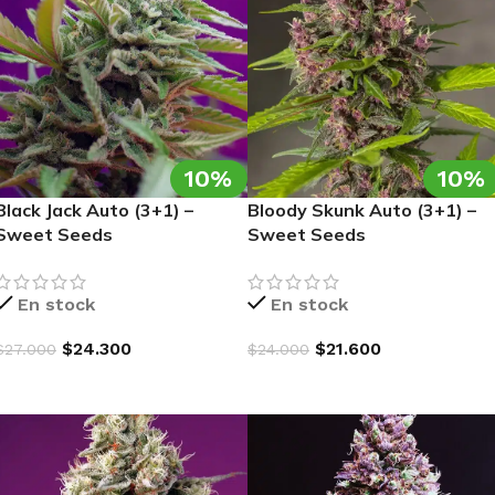
10%
10%
Black Jack Auto (3+1) –
Bloody Skunk Auto (3+1) –
Sweet Seeds
Sweet Seeds
En stock
En stock
$
24.300
$
21.600
$
27.000
$
24.000
AGREGAR AL CARRITO
AGREGAR AL CARRITO