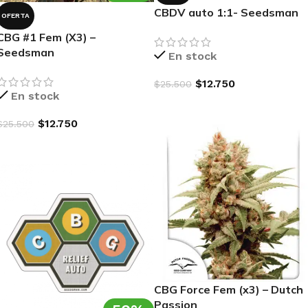
CBDV auto 1:1- Seedsman
OFERTA
CBG #1 Fem (X3) –
Seedsman
En stock
$
12.750
$
25.500
En stock
AGREGAR AL CARRITO
$
12.750
$
25.500
AGREGAR AL CARRITO
CBG Force Fem (x3) – Dutch
Passion