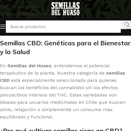
Skip to navigation
Skip to main content
Inicio
/
Semillas CBD
Mostrando 1–18 de 39 resultados
Semillas CBD: Genéticas para el Bienestar
y la Salud
En
Semillas del Huaso
, entendemos el potencial
terapéutico de la planta. Nuestra categoría de
semillas
CBD
está especialmente seleccionada para quienes
buscan los beneficios del cannabidiol sin los efectos
psicoactivos intensos del THC. Estas variedades son
ideales para usuarios medicinales en Chile que buscan
alivio, relajación o simplemente un consumo más
equilibrado y funcional.
¿Por qué cultivar semillas ricas en CBD?