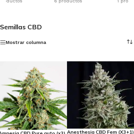
6 productos
1 producto
Semillas CBD
Mostrar columna
Anesthesia CBD Fem (X3+1)
Amnesia CBD Pure auto (x3)