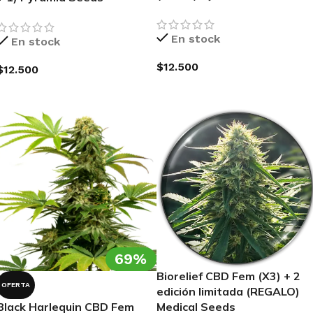
En stock
En stock
$
12.500
$
12.500
AGREGAR AL CARRITO
AGREGAR AL CARRITO
69%
Biorelief CBD Fem (X3) + 2
OFERTA
edición limitada (REGALO)
Black Harlequin CBD Fem
Medical Seeds