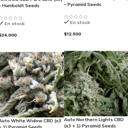
– Pyramid Seeds
– Humboldt Seeds
En stock
En stock
$
12.500
$
34.000
AGREGAR AL CARRITO
AGREGAR AL CARRITO
Auto Northern Lights CBD
Auto White Widow CBD (x3
(x3 + 1) Pyramid Seeds
+ 1) Pyramid Seeds