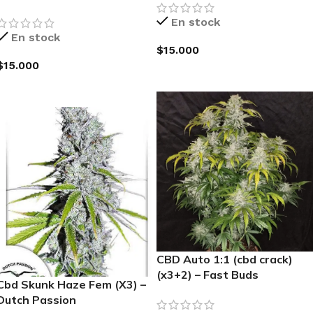
En stock
En stock
$
15.000
$
15.000
AGREGAR AL CARRITO
AGREGAR AL CARRITO
CBD Auto 1:1 (cbd crack)
(x3+2) – Fast Buds
Cbd Skunk Haze Fem (X3) –
Dutch Passion