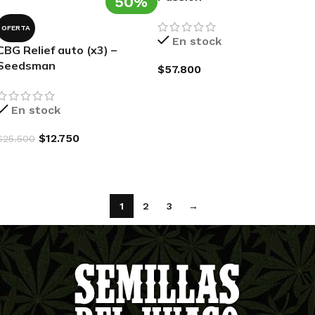
50%
OFERTA
En stock
CBG Relief auto (x3) –
Seedsman
$
57.800
AGREGAR AL CARRITO
En stock
$
12.750
$
25.500
AGREGAR AL CARRITO
1
2
3
→