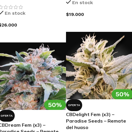
En stock
En stock
$
19.000
AGREGAR AL CARRITO
$
26.000
AGREGAR AL CARRITO
50%
50%
OFERTA
CBDelight Fem (x3) –
OFERTA
Paradise Seeds – Remate
CBDream Fem (x3) –
del huaso
Paradise Seeds – Remate