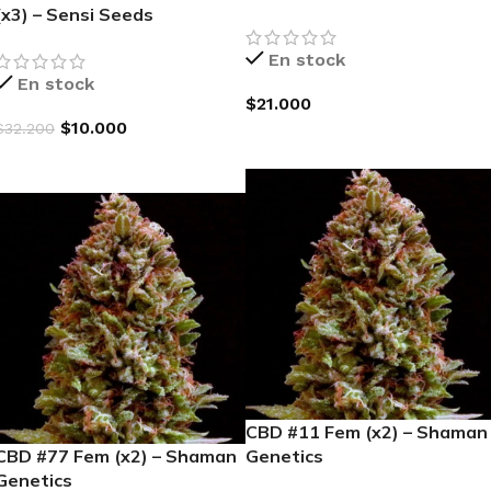
(x3) – Sensi Seeds
En stock
En stock
$
21.000
$
10.000
$
32.200
AGREGAR AL CARRITO
AGREGAR AL CARRITO
CBD #11 Fem (x2) – Shaman
CBD #77 Fem (x2) – Shaman
Genetics
Genetics