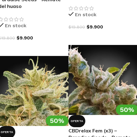
del huaso
En stock
En stock
$
9.900
$
19.800
AGREGAR AL CARRITO
$
9.900
$
19.800
AGREGAR AL CARRITO
50%
50%
OFERTA
CBDrelax Fem (x3) –
OFERTA