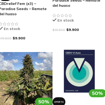
Paradise Seeds – Remate
CBDrelief Fem (x3) –
del huaso
Paradise Seeds – Remate
del huaso
En stock
En stock
$
9.900
$
19.800
AGREGAR AL CARRITO
$
9.900
$
19.800
AGREGAR AL CARRITO
50%
50%
OFERTA