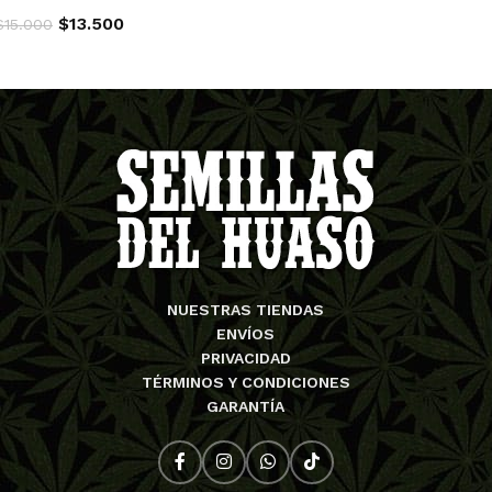
$
13.500
$
15.000
AGREGAR AL CARRITO
NUESTRAS TIENDAS
ENVÍOS
PRIVACIDAD
TÉRMINOS Y CONDICIONES
GARANTÍA