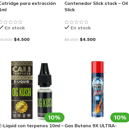
Catridge para extracción
Contenedor Slick stack – Oil
1ml
Slick
iones
En stock
En stock
$
4.500
$
4.500
$
5.000
$
5.000
AGREGAR AL CARRITO
AGREGAR AL CARRITO
10%
10%
E-Liquid con terpenos 10ml –
Gas Butano 9X ULTRA-