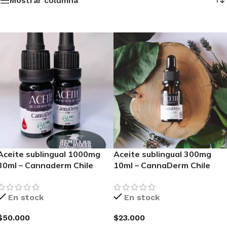
Mostrar columna
Aceite sublingual 1000mg
Aceite sublingual 300mg
30ml – Cannaderm Chile
10ml – CannaDerm Chile
En stock
En stock
$
50.000
$
23.000