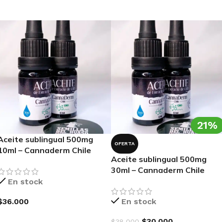
AGREGAR AL CARRITO
AGREGAR AL CARRITO
21%
Aceite sublingual 500mg
OFERTA
10ml – Cannaderm Chile
Aceite sublingual 500mg
30ml – Cannaderm Chile
En stock
$
36.000
En stock
AGREGAR AL CARRITO
$
30.000
$
38.000