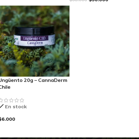
AGREGAR AL CARRITO
Ungüento 20g – CannaDerm
Chile
En stock
$
6.000
AGREGAR AL CARRITO