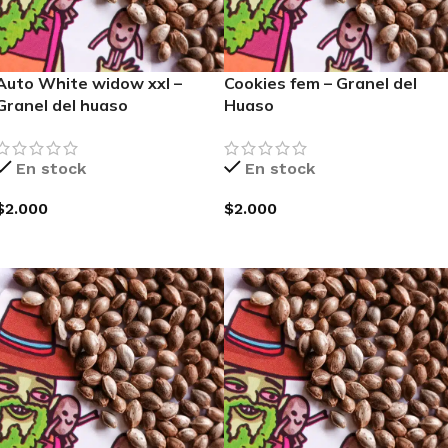
Auto White widow xxl –
Cookies fem – Granel del
Granel del huaso
Huaso
En stock
En stock
$
2.000
$
2.000
AGREGAR AL CARRITO
AGREGAR AL CARRITO