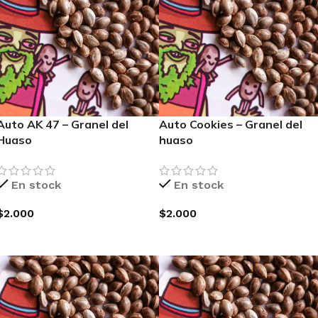
Auto AK 47 – Granel del
Auto Cookies – Granel del
Huaso
huaso
En stock
En stock
$
2.000
$
2.000
AGREGAR AL CARRITO
AGREGAR AL CARRITO