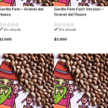
Gorilla Fem – Granel del
Gorilla Fem Fast Version –
Huaso
Granel del Huaso
En stock
En stock
$
2.000
$
2.000
AGREGAR AL CARRITO
AGREGAR AL CARRITO