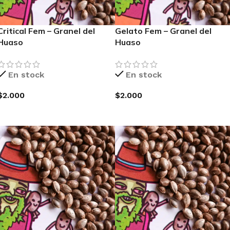
Critical Fem – Granel del
Gelato Fem – Granel del
Huaso
Huaso
En stock
En stock
$
2.000
$
2.000
AGREGAR AL CARRITO
AGREGAR AL CARRITO