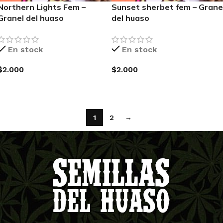
Northern Lights Fem –
Sunset sherbet fem – Grane
Granel del huaso
del huaso
En stock
En stock
$
2.000
$
2.000
AGREGAR AL CARRITO
AGREGAR AL CARRITO
1
2
→