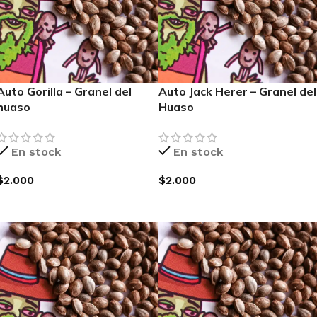
Auto Gorilla – Granel del
Auto Jack Herer – Granel del
huaso
Huaso
En stock
En stock
$
2.000
$
2.000
AGREGAR AL CARRITO
AGREGAR AL CARRITO