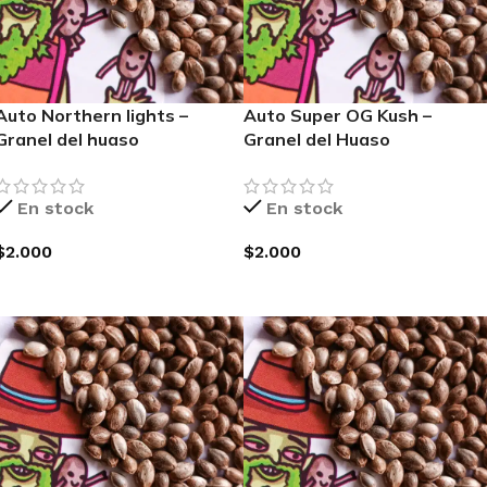
Auto Northern lights –
Auto Super OG Kush –
Granel del huaso
Granel del Huaso
En stock
En stock
$
2.000
$
2.000
AGREGAR AL CARRITO
AGREGAR AL CARRITO