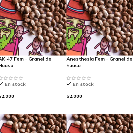
AK-47 Fem – Granel del
Anesthesia Fem – Granel de
Huaso
huaso
En stock
En stock
$
2.000
$
2.000
AGREGAR AL CARRITO
AGREGAR AL CARRITO