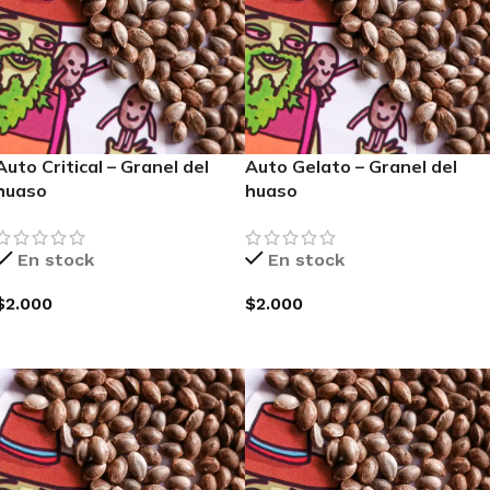
Auto Critical – Granel del
Auto Gelato – Granel del
huaso
huaso
En stock
En stock
$
2.000
$
2.000
AGREGAR AL CARRITO
AGREGAR AL CARRITO