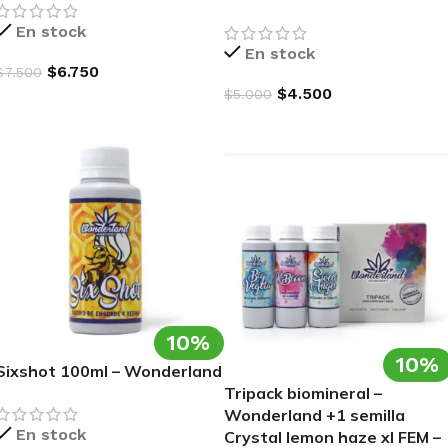
En stock
En stock
$
6.750
$
7.500
$
4.500
$
5.000
AGREGAR AL CARRITO
AGREGAR AL CARRITO
10%
10%
Sixshot 100ml – Wonderland
Tripack biomineral –
Wonderland +1 semilla
En stock
Crystal lemon haze xl FEM –