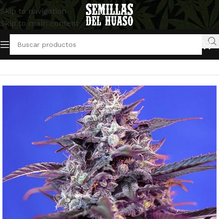
Skip to navigation
Skip to main content
Inicio
/
Semillas Autoflorecientes
/
Sweet Seeds