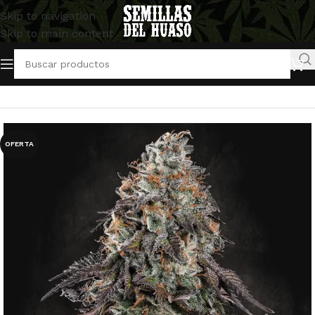
Skip to navigation
Skip to main content
Inicio
/
Semillas Feminizadas
/
Paradise Seeds
OFERTA