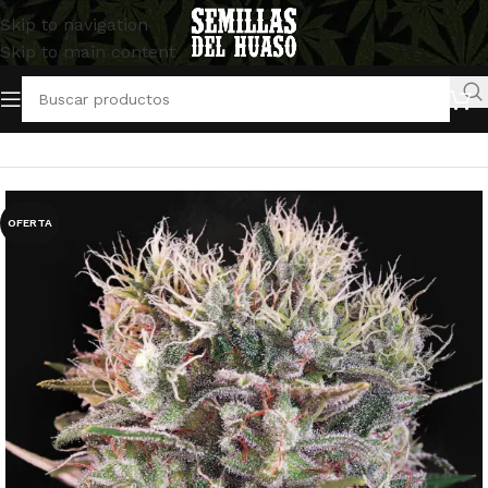
Skip to navigation
Skip to main content
Inicio
/
Semillas Feminizadas
/
Paradise Seeds
OFERTA