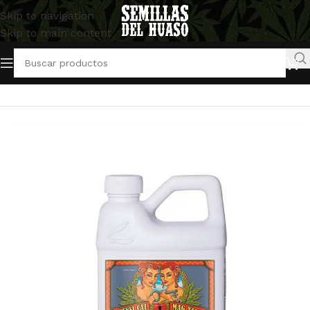
Skip to navigation
Skip to main content
Inicio
/
Artículos Indoor
/
Abonos y Fertilizantes