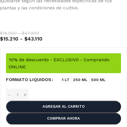
ajustarse según las necesidades específicas de tus
plantas y las condiciones de cultivo.
$
16.900
-
$
47.900
$
15.210
-
$
43.110
10% de descuento - EXCLUSIVO - Comprando
ONLINE
FORMATO LIQUIDOS
1 LT
250 ML
500 ML
AGREGAR AL CARRITO
COMPRAR AHORA