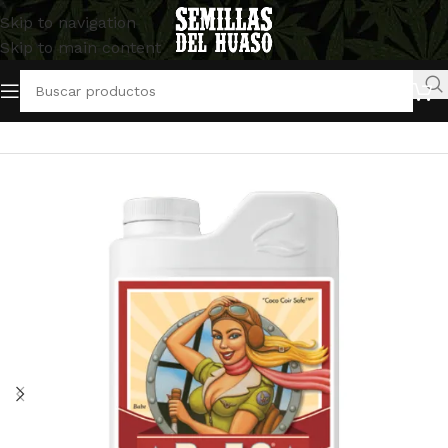
Skip to navigation
Skip to main content
Inicio
/
Artículos Indoor
/
Abonos y Fertilizantes