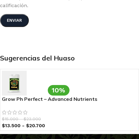
calificación.
Sugerencias del Huaso
10%
Grow Ph Perfect – Advanced Nutrients
$
15.000
-
$
23.000
$
13.500
-
$
20.700