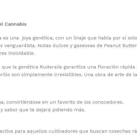
ATEFUL SEEDS
RO
EEN HOUSE SEEDS
SE
el Cannabis
GH SPEED BUDS
SE
MBOLDT SEEDS COMPANY
SE
es una joya genética, con un linaje que habla por sí solo
os vanguardista. Notas dulces y gaseosas de Peanut Butter
MBOLDT SEEDS
SH
es inolvidable.
 HOUSE GENETICS
SI
que la genética Ruderalis garantiza una floración rápida 
MIKO SEEDS
ST
brillo son simplemente irresistibles. Una obra de arte de 
DICAL SEEDS
SU
SCA SEEDS
SW
a, convirtiéndose en un favorito de los conocedores.
RADISE SEEDS
TH
y sabor que te dejará pidiendo más.
RFECT TREE
TH
SITRONICS
TR
ractiva para aquellos cultivadores que buscan cosechas r