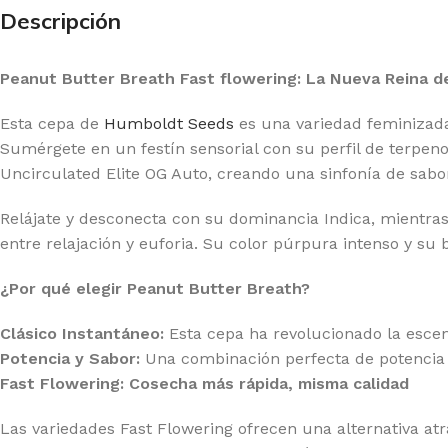
20 GENETICS
GR
Descripción
E SEEDS
GR
Peanut Butter Breath Fast flowering: La Nueva Reina d
RNEY'S FARM
HI
G BUDDHA SEEDS
HU
Esta cepa de
Humboldt Seeds
es una variedad feminizada 
Sumérgete en un festín sensorial con su perfil de terpen
IMBURN
HU
Uncirculated Elite OG Auto, creando una sinfonía de sabor
F SEEDS
IN
Relájate y desconecta con su dominancia Indica, mientras 
DDHA SEEDS
MA
entre relajación y euforia. Su color púrpura intenso y su 
MPOUND GENETICS
ME
¿Por qué elegir Peanut Butter Breath?
LICIOUS SEEDS
MO
Clásico Instantáneo:
Esta cepa ha revolucionado la escen
LIRIUM SEEDS
PA
Potencia y Sabor:
Una combinación perfecta de potencia 
A GENETICS
PE
Fast Flowering: Cosecha más rápida, misma calidad
TCH PASSION
PO
Las variedades Fast Flowering ofrecen una alternativa at