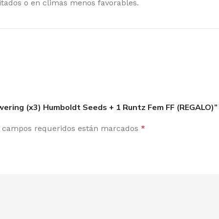
tados o en climas menos favorables.
RAMID SEEDS
WO
owering (x3) Humboldt Seeds + 1 Runtz Fem FF (REGALO)”
 campos requeridos están marcados
*