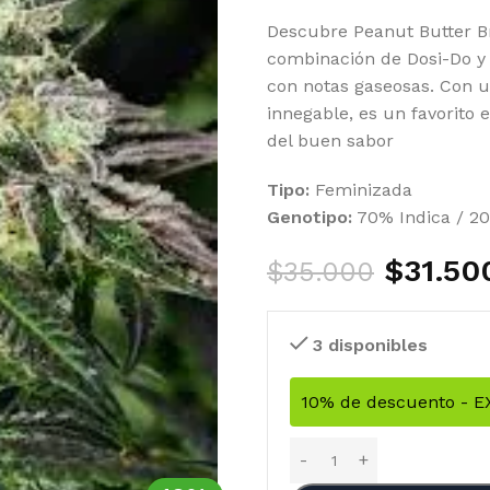
Descubre Peanut Butter B
combinación de Dosi-Do y 
con notas gaseosas. Con u
innegable, es un favorito 
del buen sabor
Tipo:
Feminizada
Genotipo:
70% Indica / 20
$
31.50
$
35.000
3 disponibles
10% de descuento - 