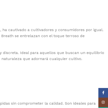
YAL QUEEN SEEDS
EDSTOCKERS
EDSMAN
NSI SEEDS
, ha cautivado a cultivadores y consumidores por igual.
 Breath se entrelazan con el toque terroso de
AMAN GENETICS
LENT SEEDS
y discreta. Ideal para aquellos que buscan un equilibrio
RAIN MACHINE
la naturaleza que adornará cualquier cultivo.
PER SATIVA SEEDS
EET SEEDS
 SEEDS
E KUSH BROTHERS
Face
IKOMA SEEDS
Insta
ápidas sin comprometer la calidad. Son ideales para