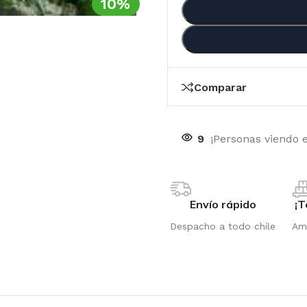
10%
Comparar
9
¡Personas viendo 
Envío rápido
¡T
Despacho a todo chile
Amp
OTIC GENETIX
RI