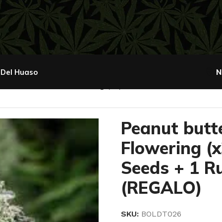
 Del Huaso
N
ter Breath Fast Flowering (x3) Humboldt Seeds + 1 Ru
Peanut butt
Flowering (
Seeds + 1 R
(REGALO)
SKU:
BOLDT026