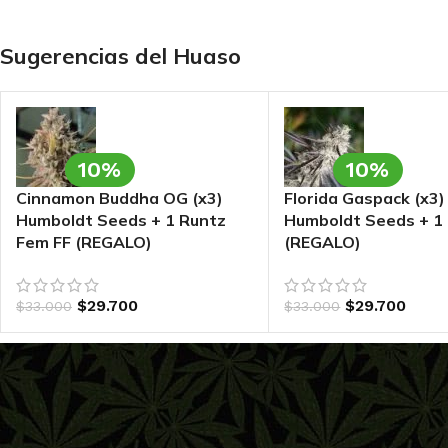
Sugerencias del Huaso
10%
10%
Cinnamon Buddha OG (x3)
Florida Gaspack (x3)
Humboldt Seeds + 1 Runtz
Humboldt Seeds + 1
Fem FF (REGALO)
(REGALO)
$
29.700
$
29.700
$
33.000
$
33.000