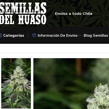
Skip to navigation
Skip to main content
Envíos a todo Chile
Categorías
Información De Envíos
Blog Semillas
Inicio
/
Semillas Feminizadas
/
Humboldt Seeds
/
Peanut but