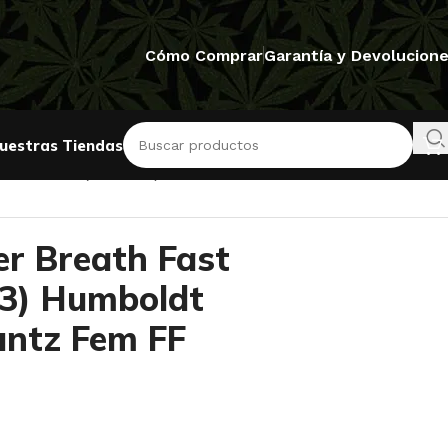
Cómo Comprar
Garantía y Devolucion
uestras Tiendas
ntz Fem FF (REGALO)
er Breath Fast
x3) Humboldt
untz Fem FF