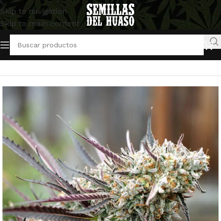
Skip to navigation
Skip to main content
Inicio
/
Semillas Feminizadas
/
Humboldt Seeds