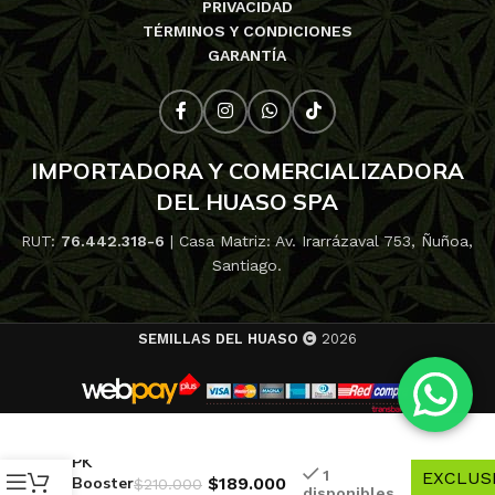
PRIVACIDAD
TÉRMINOS Y CONDICIONES
GARANTÍA
IMPORTADORA Y COMERCIALIZADORA
DEL HUASO SPA
RUT:
76.442.318-6
| Casa Matriz: Av. Irarrázaval 753, Ñuñoa,
Santiago.
SEMILLAS DEL HUASO
2026
10% de
descuen
Organic
-
PK
1
EXCLUS
Booster
$
189.000
$
210.000
disponibles