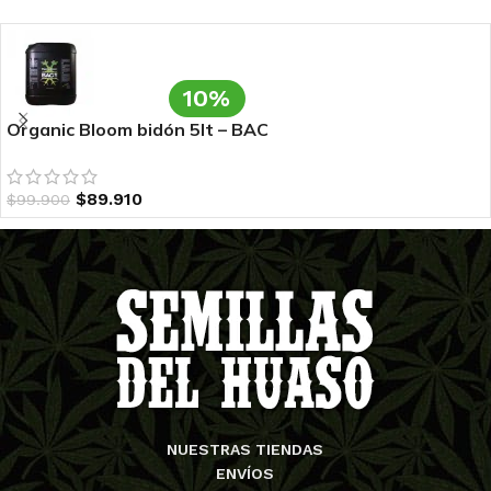
10%
Organic Bloom bidón 5lt – BAC
$
89.910
$
99.900
NUESTRAS TIENDAS
ENVÍOS