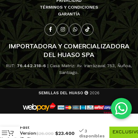
PRIVACIDAD
TÉRMINOS Y CONDICIONES
GARANTÍA
IMPORTADORA Y COMERCIALIZADORA
DEL HUASO SPA
RUT:
76.442.318-6
| Casa Matriz: Av. Irarrázaval 753, Ñuñoa,
Santiago.
SEMILLAS DEL HUASO
2026
10% de
Green
descuento
Poison
-
Fast
3
EXCLUSIV
Version
$
23.400
$
26.000
disponibles