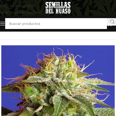
Skip to navigation
Skip to main content
Inicio
/
Semillas Feminizadas
/
Sweet Seeds