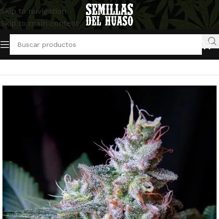
Skip to navigation
Skip to main content
Inicio
/
Semillas Feminizadas
/
Sweet Seeds