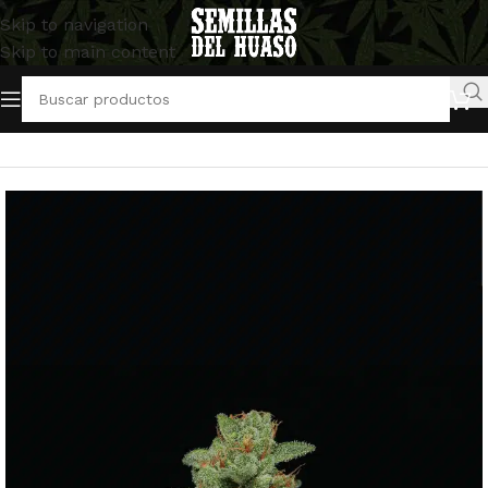
Skip to navigation
Skip to main content
Inicio
/
Semillas Feminizadas
/
Humboldt seed company