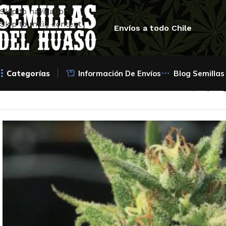
Skip to navigation
Skip to main content
Envíos a todo Chile
Categorías
Información De Envíos
Blog Semillas
Inicio
/
Semillas Feminizadas
/
Humboldt seed company
/
Bi