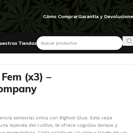
Cómo Comprar
Garantía y Devolucion
uestras Tiendas
 Fem (x3) –
Company
encia sensorial única con Bigfoot Glue. Esta cepa
una leyenda del cultivo, te ofrece cogollos densos y
us expectativas. Cada calada es un viaje a través de un