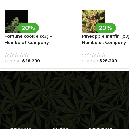
20%
20%
Fortune cookie (x3) –
Pineapple muffin (x3)
Humboldt Company
Humboldt Company
$
29.200
$
29.200
$
36.500
$
36.500