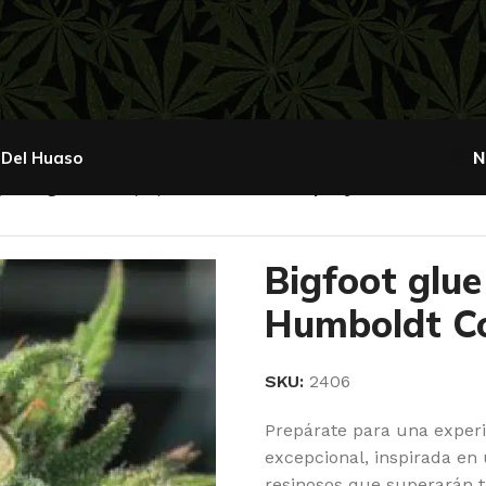
 Del Huaso
N
gfoot glue Fem (x3) – Humboldt Company
Bigfoot glue
Humboldt 
SKU:
2406
Prepárate para una experi
excepcional, inspirada en 
resinosos que superarán t