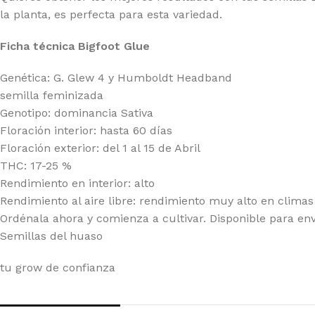
A SEEDS
PY
la planta, es perfecta para esta variedad.
Ficha técnica Bigfoot Glue
Genética: G. Glew 4 y Humboldt Headband
semilla feminizada
Genotipo: dominancia Sativa
Floración interior: hasta 60 días
Floración exterior: del 1 al 15 de Abril
THC: 17-25 %
Rendimiento en interior: alto
Rendimiento al aire libre: rendimiento muy alto en clima
Ordénala ahora y comienza a cultivar. Disponible para env
Semillas del huaso
tu grow de confianza