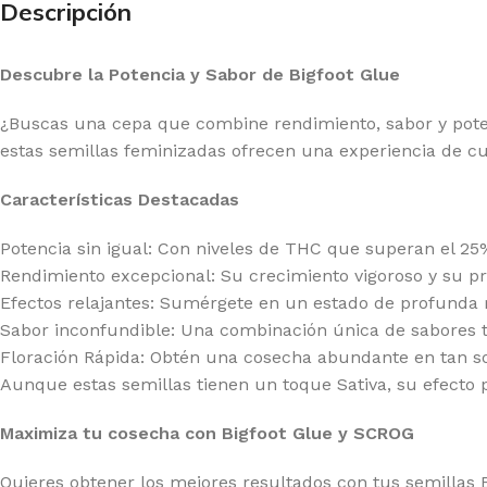
Descripción
20 GENETICS
GR
E SEEDS
GR
Descubre la Potencia y Sabor de Bigfoot Glue
RNEY'S FARM
HI
¿Buscas una cepa que combine rendimiento, sabor y pote
G BUDDHA SEEDS
HU
estas semillas feminizadas ofrecen una experiencia de c
IMBURN
HU
Características Destacadas
F SEEDS
IN
Potencia sin igual: Con niveles de THC que superan el 25
DDHA SEEDS
MA
Rendimiento excepcional: Su crecimiento vigoroso y su pro
MPOUND GENETICS
ME
Efectos relajantes: Sumérgete en un estado de profunda r
Sabor inconfundible: Una combinación única de sabores ter
LICIOUS SEEDS
MO
Floración Rápida: Obtén una cosecha abundante en tan sol
LIRIUM SEEDS
PA
Aunque estas semillas tienen un toque Sativa, su efecto pr
A GENETICS
PE
Maximiza tu cosecha con Bigfoot Glue y SCROG
TCH PASSION
PO
Quieres obtener los mejores resultados con tus semillas B