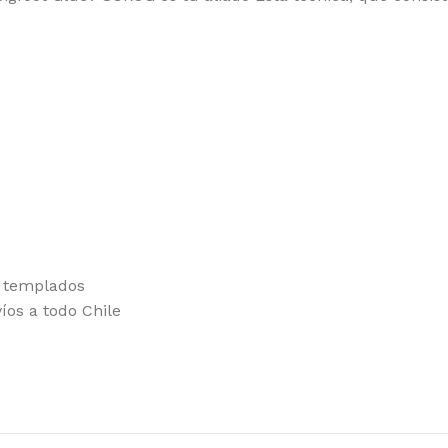
RAMID SEEDS
WO
s templados
íos a todo Chile