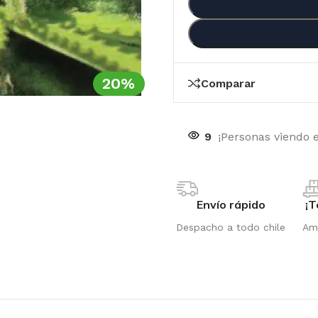
20%
Comparar
9
¡Personas viendo 
Envío rápido
¡T
Despacho a todo chile
Amp
OTIC GENETIX
RI