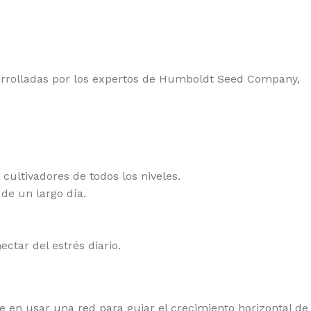
YAL QUEEN SEEDS
EDSTOCKERS
EDSMAN
sarrolladas por los expertos de Humboldt Seed Company,
NSI SEEDS
AMAN GENETICS
LENT SEEDS
RAIN MACHINE
cultivadores de todos los niveles.
PER SATIVA SEEDS
de un largo día.
EET SEEDS
 SEEDS
ctar del estrés diario.
E KUSH BROTHERS
IKOMA SEEDS
e en usar una red para guiar el crecimiento horizontal de