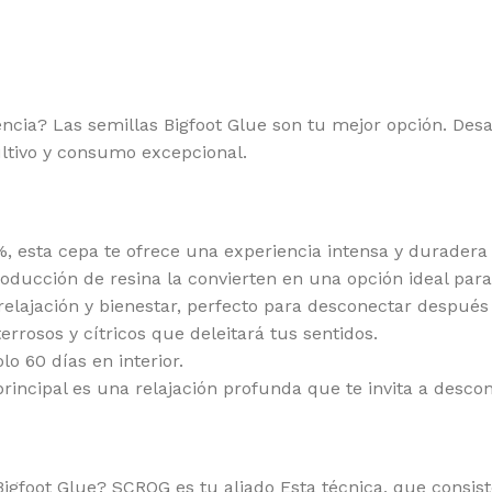
ATEFUL SEEDS
RO
EEN HOUSE SEEDS
SE
GH SPEED BUDS
SE
ncia? Las semillas Bigfoot Glue son tu mejor opción. De
MBOLDT SEEDS COMPANY
SE
ultivo y consumo excepcional.
MBOLDT SEEDS
SH
 HOUSE GENETICS
SI
%, esta cepa te ofrece una experiencia intensa y duradera
MIKO SEEDS
ST
ducción de resina la convierten en una opción ideal para 
DICAL SEEDS
SU
elajación y bienestar, perfecto para desconectar después 
rosos y cítricos que deleitará tus sentidos.
SCA SEEDS
SW
o 60 días en interior.
RADISE SEEDS
TH
incipal es una relajación profunda que te invita a descone
RFECT TREE
TH
SITRONICS
TR
igfoot Glue? SCROG es tu aliado Esta técnica, que consist