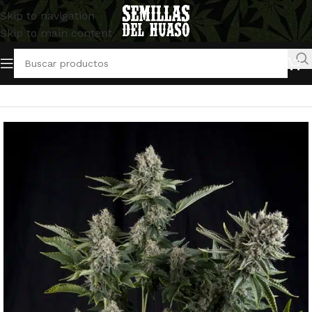
Skip to navigation
Skip to main content
Inicio
/
Semillas Feminizadas
/
Pyramid Seeds