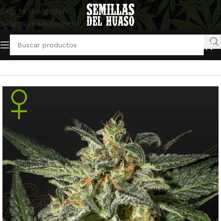
Skip to navigation
Skip to main content
Inicio
/
Semillas Autoflorecientes
/
Green House Seeds