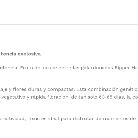
ATEFUL SEEDS
RO
EEN HOUSE SEEDS
SE
GH SPEED BUDS
SE
MBOLDT SEEDS COMPANY
SE
MBOLDT SEEDS
SH
otencia explosiva
 HOUSE GENETICS
SI
otencia. Fruto del cruce entre las galardonadas Ripper Ha
MIKO SEEDS
ST
DICAL SEEDS
SU
aje y flores duras y compactas. Esta combinación genética
SCA SEEDS
SW
o vegetativo y rápida floración, de tan solo 60-65 días, la
RADISE SEEDS
TH
RFECT TREE
TH
creatividad, Toxic es ideal para disfrutar de momentos de 
SITRONICS
TR