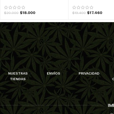
$
18.000
$
17.460
$
20.000
$
19.400
NUESTRAS
ENVÍOS
PRIVACIDAD
TIENDAS
IM