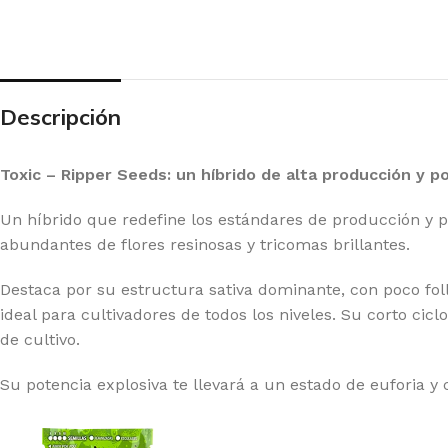
20 GENETICS
GR
E SEEDS
GR
RNEY'S FARM
HI
Descripción
G BUDDHA SEEDS
HU
IMBURN
HU
Toxic – Ripper Seeds: un híbrido de alta producción y p
F SEEDS
IN
Un híbrido que redefine los estándares de producción y p
DDHA SEEDS
MA
abundantes de flores resinosas y tricomas brillantes.
MPOUND GENETICS
ME
Destaca por su estructura sativa dominante, con poco foll
LICIOUS SEEDS
MO
ideal para cultivadores de todos los niveles. Su corto cicl
de cultivo.
LIRIUM SEEDS
PA
A GENETICS
PE
Su potencia explosiva te llevará a un estado de euforia y 
TCH PASSION
PO