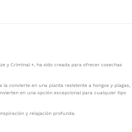
YAL QUEEN SEEDS
EDSTOCKERS
EDSMAN
NSI SEEDS
AMAN GENETICS
LENT SEEDS
ze y Criminal +, ha sido creada para ofrecer cosechas
RAIN MACHINE
PER SATIVA SEEDS
 la convierte en una planta resistente a hongos y plagas,
EET SEEDS
 convierten en una opción excepcional para cualquier tipo
 SEEDS
E KUSH BROTHERS
inspiración y relajación profunda.
IKOMA SEEDS