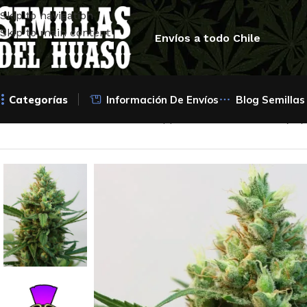
Skip to navigation
Skip to main content
Envíos a todo Chile
Categorías
Información De Envíos
Blog Semillas
Inicio
/
Semillas Feminizadas
/
Ripper Seeds
/
Toxic Fem (x3)