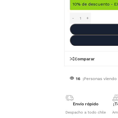
10% de descuento - 
Comparar
16
¡Personas viendo
Envío rápido
¡T
OTIC GENETIX
RI
Despacho a todo chile
Amp