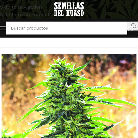
Skip to navigation
Skip to main content
Inicio
/
Semillas Feminizadas
/
Emerald Triangle Seeds