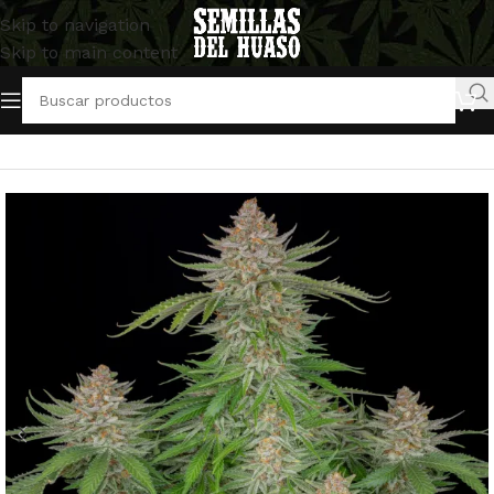
Skip to navigation
Skip to main content
Inicio
/
Semillas Autoflorecientes
/
FastBuds