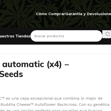
Cómo Comprar
Garantía y Devolucion
uestras Tiendas
 automatic (x4) –
 Seeds
 es una cepa excepcional que combina lo mejor de
ig Buddha Cheese™ Autoflower Backcross. Con su genética
nte, es una opción perfecta para aquellos que buscan