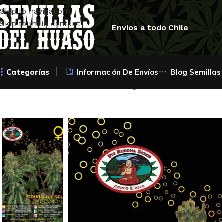
Skip to navigation
Skip to main content
Envíos a todo Chile
Categorías
Información De Envíos
Blog Semillas
Inicio
/
Semillas Autoflorecientes
/
Big Buddha Seeds
/
Sour 