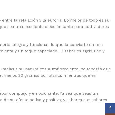
YAL QUEEN SEEDS
EDSTOCKERS
entre la relajación y la euforia. Lo mejor de todo es su
EDSMAN
 que sea una excelente elección tanto para cultivadores
NSI SEEDS
AMAN GENETICS
rta, alegre y funcional, lo que la convierte en una
LENT SEEDS
imienta y un toque especiado. El sabor es agridulce y
RAIN MACHINE
 Gracias a su naturaleza autofloreciente, no tendrás que
PER SATIVA SEEDS
e al menos 30 gramos por planta, mientras que en
EET SEEDS
 SEEDS
bor complejo y emocionante. Ya sea que seas un
E KUSH BROTHERS
 de su efecto activo y positivo, y saborea sus sabores
IKOMA SEEDS
Face