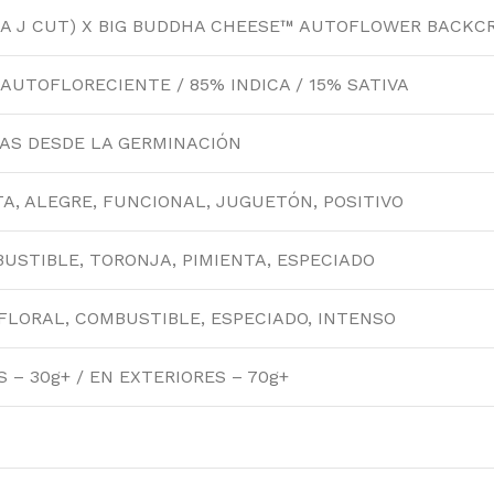
RAMID SEEDS
WO
(A J CUT) X BIG BUDDHA CHEESE™ AUTOFLOWER BACKC
 AUTOFLORECIENTE / 85% INDICA / 15% SATIVA
NAS DESDE LA GERMINACIÓN
TA, ALEGRE, FUNCIONAL, JUGUETÓN, POSITIVO
BUSTIBLE, TORONJA, PIMIENTA, ESPECIADO
FLORAL, COMBUSTIBLE, ESPECIADO, INTENSO
 – 30g+ / EN EXTERIORES – 70g+