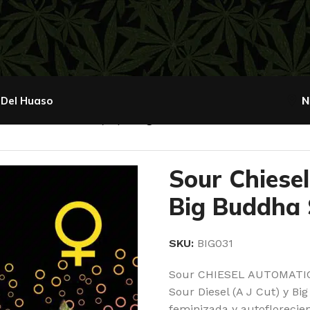
 Del Huaso
N
Chiesel automatic (x4) – Big Buddha Seeds
Sour Chiesel
Big Buddha
SKU:
BIG031
Sour CHIESEL AUTOMATIC™
Sour Diesel (A J Cut) y B
feminizada y autoflorecie