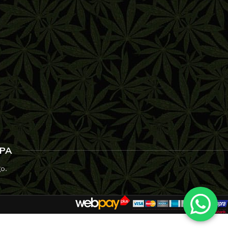
SPA
go.