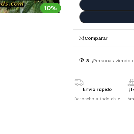
10%
Comparar
8
¡Personas viendo 
Envío rápido
¡T
Despacho a todo chile
Amp
OTIC GENETIX
RI