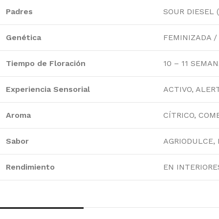
A SEEDS
PY
Padres
SOUR DIESEL 
Genética
FEMINIZADA /
Tiempo de Floración
10 – 11 SEMA
Experiencia Sensorial
ACTIVO, ALER
Aroma
CÍTRICO, COM
Sabor
AGRIODULCE, 
Rendimiento
EN INTERIORES