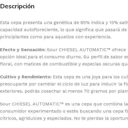
20 GENETICS
GR
Descripción
E SEEDS
GR
Esta cepa presenta una genética de 85% indica y 15% sativa
RNEY'S FARM
HI
capacidad autofloreciente, lo que significa que pasará de
G BUDDHA SEEDS
HU
principiantes como para aquellos con experiencia.
IMBURN
HU
Efecto y Sensación:
Sour CHIESEL AUTOMATIC™ ofrece una e
F SEEDS
IN
opción ideal para el consumo diurno. Su perfil de sabor e
floral, con matices de combustible y especias oscuras q
DDHA SEEDS
MA
Cultivo y Rendimiento:
Esta cepa es una joya para los cul
MPOUND GENETICS
ME
preocuparte por cambiar el ciclo de luz para inducir la 
LICIOUS SEEDS
MO
exteriores, podrás cosechar al menos 70 gramos por planta.
LIRIUM SEEDS
PA
Sour CHIESEL AUTOMATIC™ es una cepa que combina la com
A GENETICS
PE
consumidor experimentado o estés buscando una cepa fácil 
cítricos, agridulces y especiados. No te pierdas la opor
TCH PASSION
PO