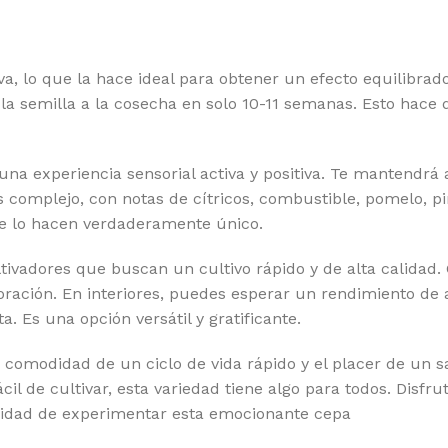
ATEFUL SEEDS
RO
EEN HOUSE SEEDS
SE
, lo que la hace ideal para obtener un efecto equilibrado 
GH SPEED BUDS
SE
 la semilla a la cosecha en solo 10-11 semanas. Esto hace
MBOLDT SEEDS COMPANY
SE
MBOLDT SEEDS
SH
xperiencia sensorial activa y positiva. Te mantendrá ale
 HOUSE GENETICS
SI
s complejo, con notas de cítricos, combustible, pomelo, p
ue lo hacen verdaderamente único.
MIKO SEEDS
ST
tivadores que buscan un cultivo rápido y de alta calidad.
DICAL SEEDS
SU
floración. En interiores, puedes esperar un rendimiento d
SCA SEEDS
SW
 Es una opción versátil y gratificante.
RADISE SEEDS
TH
odidad de un ciclo de vida rápido y el placer de un sa
RFECT TREE
TH
de cultivar, esta variedad tiene algo para todos. Disfruta
tunidad de experimentar esta emocionante cepa
SITRONICS
TR