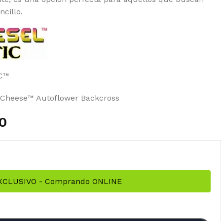
cillo.
C™
B Cheese™ Autoflower Backcross
0
EXCLUSIVO - Comprando ONLINE