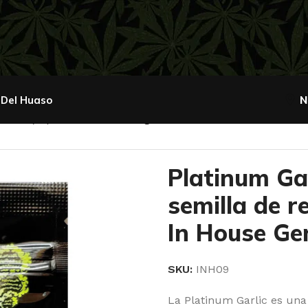
 Del Huaso
N
arlic (x3) + 1 semilla de regalo PNW Fem – In House Ge
Platinum Gar
semilla de 
In House Ge
SKU:
INH09
La Platinum Garlic es una