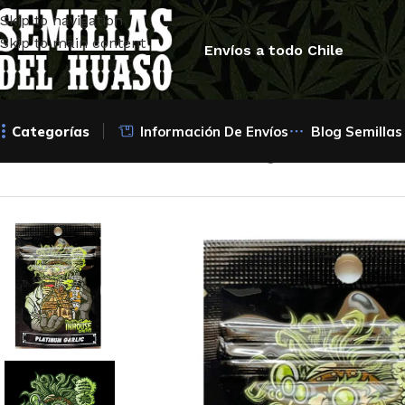
Skip to navigation
Skip to main content
Envíos a todo Chile
Categorías
Información De Envíos
Blog Semillas
Inicio
/
Semillas Feminizadas
/
In house genetics
/
Platinum G