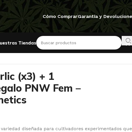
Cómo Comprar
Garantía y Devolucion
uestras Tiendas
netics
lic (x3) + 1
regalo PNW Fem –
netics
 variedad diseñada para cultivadores experimentados que