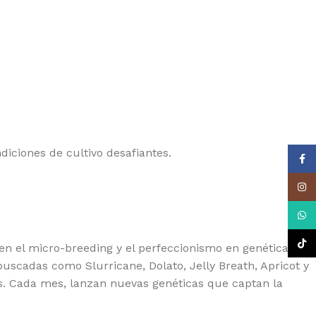
YAL QUEEN SEEDS
EDSTOCKERS
EDSMAN
NSI SEEDS
AMAN GENETICS
LENT SEEDS
iciones de cultivo desafiantes.
Face
RAIN MACHINE
Insta
PER SATIVA SEEDS
EET SEEDS
What
 SEEDS
TikTo
n el micro-breeding y el perfeccionismo en genética de
buscadas como Slurricane, Dolato, Jelly Breath, Apricot y
E KUSH BROTHERS
s. Cada mes, lanzan nuevas genéticas que captan la
IKOMA SEEDS