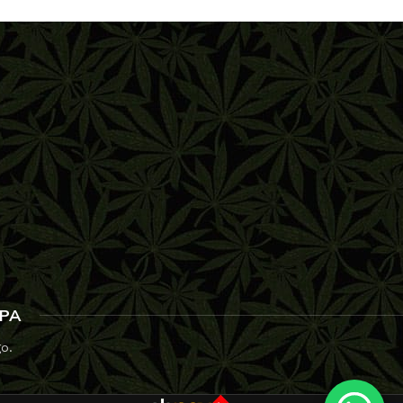
SPA
go.