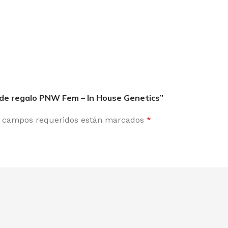
RAMID SEEDS
WO
la de regalo PNW Fem – In House Genetics”
 campos requeridos están marcados
*