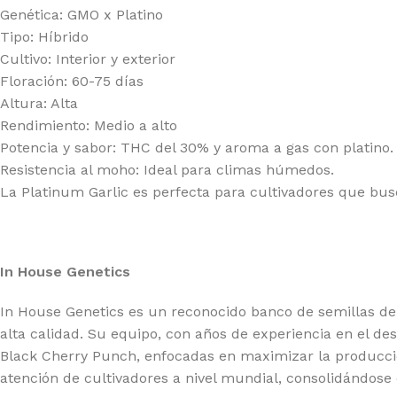
20 GENETICS
GR
Genética: GMO x Platino
Tipo: Híbrido
E SEEDS
GR
Cultivo: Interior y exterior
RNEY'S FARM
HI
Floración: 60-75 días
Altura: Alta
G BUDDHA SEEDS
HU
Rendimiento: Medio a alto
IMBURN
HU
Potencia y sabor: THC del 30% y aroma a gas con platino.
Resistencia al moho: Ideal para climas húmedos.
F SEEDS
IN
La Platinum Garlic es perfecta para cultivadores que bus
DDHA SEEDS
MA
MPOUND GENETICS
ME
LICIOUS SEEDS
In House Genetics
MO
LIRIUM SEEDS
PA
In House Genetics es un reconocido banco de semillas de
alta calidad. Su equipo, con años de experiencia en el de
A GENETICS
PE
Black Cherry Punch, enfocadas en maximizar la producció
TCH PASSION
PO
atención de cultivadores a nivel mundial, consolidándos