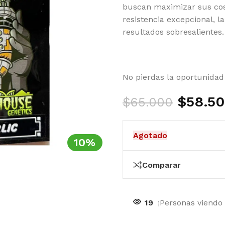
buscan maximizar sus cos
resistencia excepcional, l
resultados sobresalientes.
No pierdas la oportunidad 
$
58.5
$
65.000
Agotado
10%
Comparar
19
¡Personas viendo