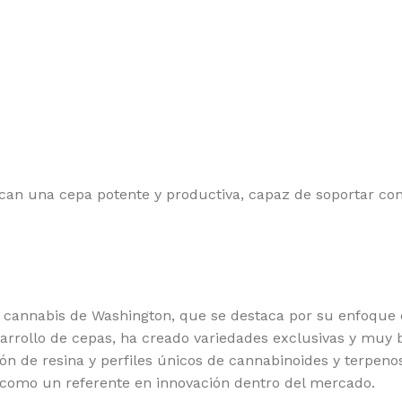
ATEFUL SEEDS
RO
EEN HOUSE SEEDS
SE
GH SPEED BUDS
SE
MBOLDT SEEDS COMPANY
SE
MBOLDT SEEDS
SH
 HOUSE GENETICS
SI
can una cepa potente y productiva, capaz de soportar cond
MIKO SEEDS
ST
DICAL SEEDS
SU
SCA SEEDS
SW
RADISE SEEDS
TH
 cannabis de Washington, que se destaca por su enfoque e
sarrollo de cepas, ha creado variedades exclusivas y muy 
RFECT TREE
TH
n de resina y perfiles únicos de cannabinoides y terpeno
SITRONICS
TR
e como un referente en innovación dentro del mercado.