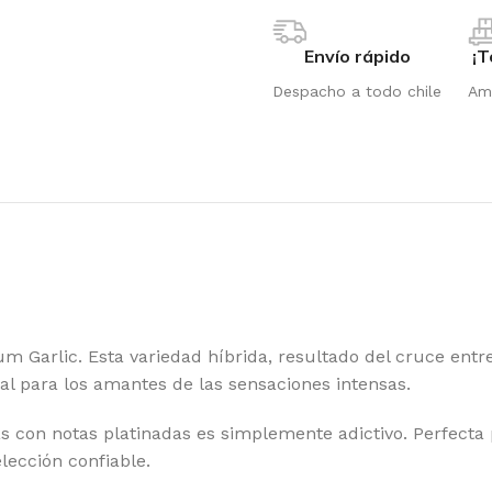
Envío rápido
¡T
Despacho a todo chile
Amp
 Garlic. Esta variedad híbrida, resultado del cruce entre
al para los amantes de las sensaciones intensas.
 con notas platinadas es simplemente adictivo. Perfecta pa
lección confiable.
OTIC GENETIX
RI