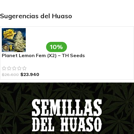
Sugerencias del Huaso
10%
Planet Lemon Fem (X2) – TH Seeds
$
23.940
$
26.600