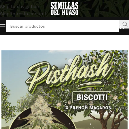
Skip to navigation
Skip to main content
Inicio
/
Semillas Feminizadas
/
TH Seeds