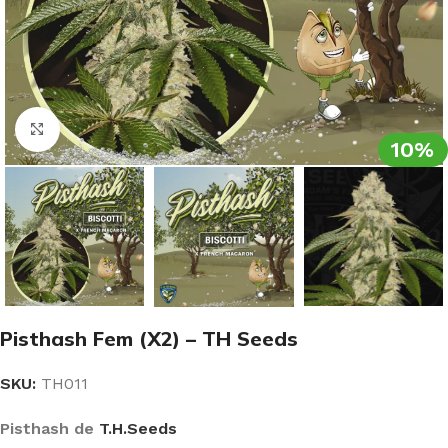
Clic para ampliar
10%
Pisthash Fem (X2) – TH Seeds
SKU:
TH011
Pisthash de
T.H.Seeds