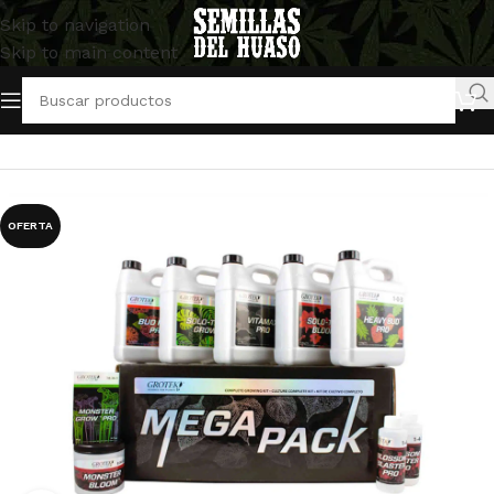
Skip to navigation
Skip to main content
Inicio
/
Artículos Indoor
/
Abonos y Fertilizantes
OFERTA