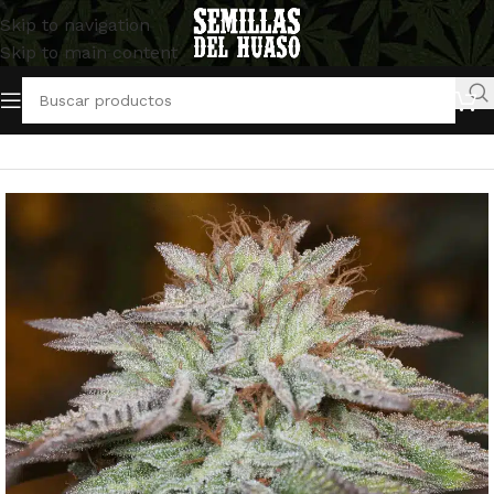
Skip to navigation
Skip to main content
Inicio
/
Semillas Autoflorecientes
/
Silent Seeds