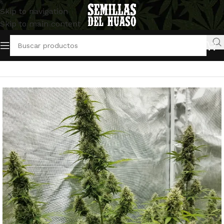
Skip to navigation
Skip to main content
Inicio
/
Semillas Autoflorecientes
/
FastBuds