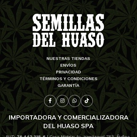
NUESTRAS TIENDAS
ENVÍOS
PRIVACIDAD
TÉRMINOS Y CONDICIONES
GARANTÍA
IMPORTADORA Y COMERCIALIZADORA
DEL HUASO SPA
RUT:
76.442.318-6
| Casa Matriz: Av. Irarrázaval 753, Ñuñoa,