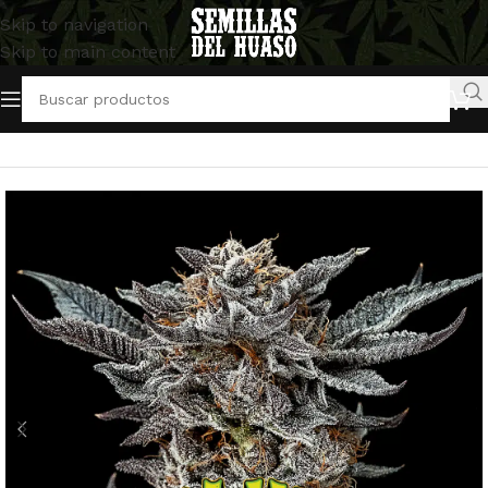
Skip to navigation
Skip to main content
Inicio
/
Semillas Feminizadas
/
BSF Seeds