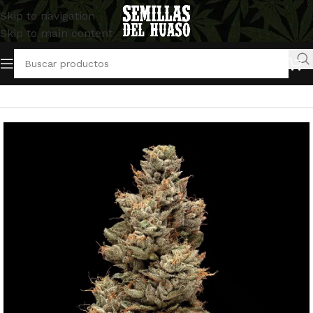
Skip to navigation
Skip to main content
Inicio
/
Semillas Feminizadas
/
DNA Genetics