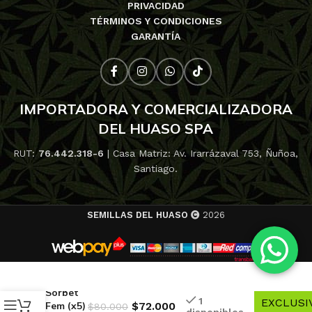
PRIVACIDAD
TÉRMINOS Y CONDICIONES
GARANTÍA
IMPORTADORA Y COMERCIALIZADORA
DEL HUASO SPA
RUT:
76.442.318-6
| Casa Matriz: Av. Irarrázaval 753, Ñuñoa,
Santiago.
SEMILLAS DEL HUASO
2026
10% de
descuent
Gelato
-
Sorbet
1
EXCLUSI
Fem (x5)
$
72.000
$
80.000
disponibles