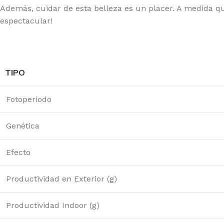
20 GENETICS
GR
Además, cuidar de esta belleza es un placer. A medida qu
espectacular!
E SEEDS
GR
RNEY'S FARM
HI
G BUDDHA SEEDS
HU
TIPO
IMBURN
HU
F SEEDS
IN
Fotoperiodo
DDHA SEEDS
MA
Genética
MPOUND GENETICS
ME
Efecto
LICIOUS SEEDS
MO
LIRIUM SEEDS
PA
Productividad en Exterior (g)
A GENETICS
PE
Productividad Indoor (g)
TCH PASSION
PO