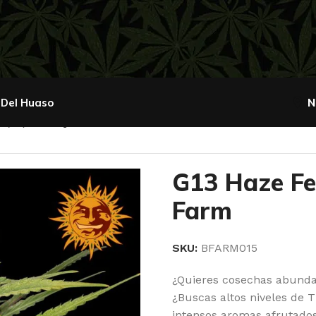
 Del Huaso
N
 (x3) Barney’s Farm
G13 Haze Fe
Farm
SKU:
BFARM015
¿Quieres cosechas abundan
¿Buscas altos niveles de 
intensos aromas afrutados