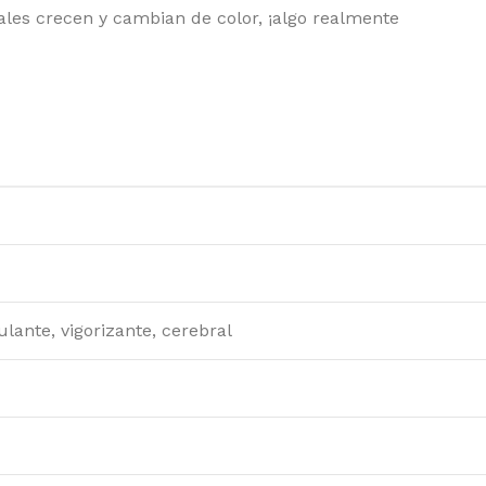
YAL QUEEN SEEDS
ales crecen y cambian de color, ¡algo realmente
EDSTOCKERS
EDSMAN
NSI SEEDS
AMAN GENETICS
LENT SEEDS
RAIN MACHINE
PER SATIVA SEEDS
ulante, vigorizante, cerebral
EET SEEDS
 SEEDS
E KUSH BROTHERS
IKOMA SEEDS