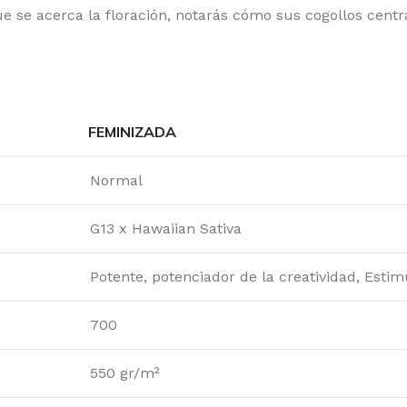
ATEFUL SEEDS
RO
e se acerca la floración, notarás cómo sus cogollos centr
EEN HOUSE SEEDS
SE
GH SPEED BUDS
SE
MBOLDT SEEDS COMPANY
SE
FEMINIZADA
MBOLDT SEEDS
SH
 HOUSE GENETICS
SI
Normal
MIKO SEEDS
ST
G13 x Hawaiian Sativa
DICAL SEEDS
SU
Potente, potenciador de la creatividad, Estim
SCA SEEDS
SW
RADISE SEEDS
TH
700
RFECT TREE
TH
550 gr/m²
SITRONICS
TR