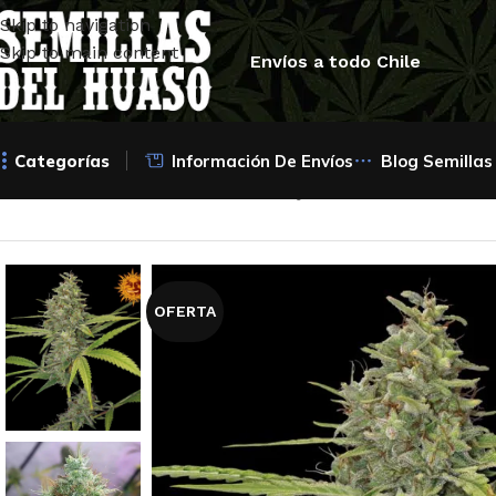
Skip to navigation
Skip to main content
Envíos a todo Chile
Categorías
Información De Envíos
Blog Semillas
Inicio
/
Semillas Feminizadas
/
Barney's Farm
/
G13 Haze Fem
OFERTA