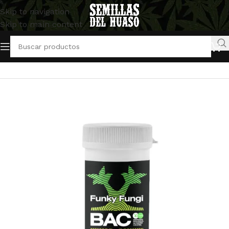
Skip to navigation
Skip to main content
Inicio
/
Artículos Indoor
/
Abonos y Fertilizantes