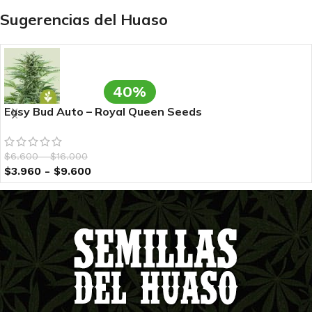
Sugerencias del Huaso
40%
Easy Bud Auto – Royal Queen Seeds
$
6.600
-
$
16.000
$
3.960
-
$
9.600