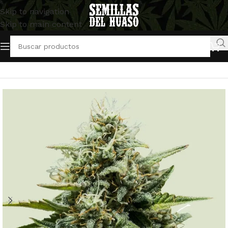
Skip to navigation
Skip to main content
Inicio
/
Semillas Autoflorecientes
/
Royal Queen Seeds