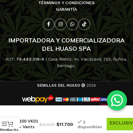
TÉRMINOS Y CONDICIONES
GARANTÍA
IMPORTADORA Y COMERCIALIZADORA
DEL HUASO SPA
RUT:
76.442.318-6
| Casa Matriz: Av. Irarrázaval 753, Ñuñoa,
Santiago.
SEMILLAS DEL HUASO
2026
10% de
descuent
-
Extractor
100 VK01
2
EXCLUSI
$
11.700
$
13.000
– Vents
disponibles
-
Menú
Carrito
(En línea)