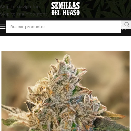
Skip to navigation
Skip to main content
Inicio
/
Semillas Autoflorecientes
/
High Speed Buds