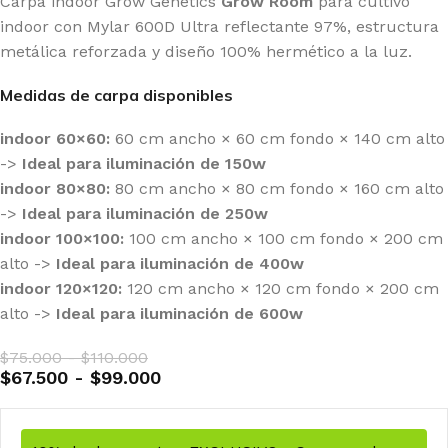
Carpa indoor Grow Genetics
Grow Room
para cultivo
indoor con Mylar 600D Ultra reflectante 97%, estructura
metálica reforzada y diseño 100% hermético a la luz.
Medidas de carpa disponibles
indoor 60×60:
60 cm ancho × 60 cm fondo × 140 cm alto
->
Ideal para iluminación de 150w
indoor 80×80:
80 cm ancho × 80 cm fondo × 160 cm alto
->
Ideal para iluminación de 250w
indoor 100×100:
100 cm ancho × 100 cm fondo × 200 cm
alto ->
Ideal para iluminación de 400w
indoor 120×120:
120 cm ancho × 120 cm fondo × 200 cm
alto ->
Ideal para iluminación de 600w
$
75.000
-
$
110.000
$
67.500
-
$
99.000