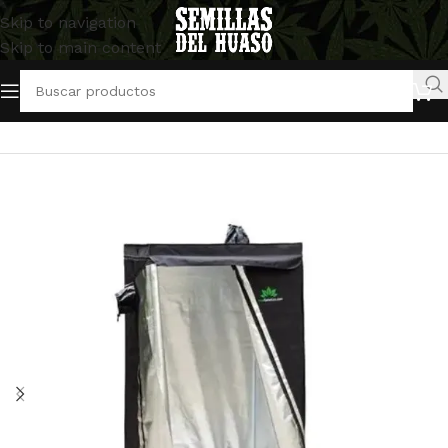
Skip to navigation
Skip to main content
Inicio
/
Artículos Indoor
/
Carpas Indoor