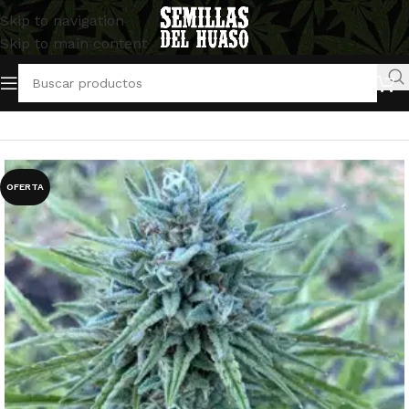
Skip to navigation
Skip to main content
Inicio
/
Semillas Autoflorecientes
/
Mosca Seeds
OFERTA