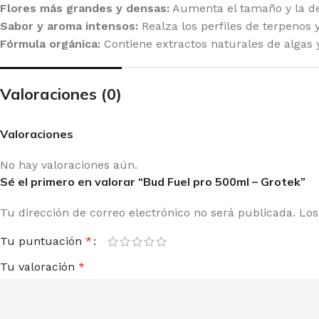
20 GENETICS
GR
Flores más grandes y densas:
Aumenta el tamaño y la den
Sabor y aroma intensos:
Realza los perfiles de terpenos 
E SEEDS
GR
Fórmula orgánica:
Contiene extractos naturales de algas y
RNEY'S FARM
HI
G BUDDHA SEEDS
HU
Valoraciones (0)
IMBURN
HU
Valoraciones
F SEEDS
IN
No hay valoraciones aún.
DDHA SEEDS
MA
Sé el primero en valorar “Bud Fuel pro 500ml – Grotek”
MPOUND GENETICS
ME
Tu dirección de correo electrónico no será publicada.
Los
LICIOUS SEEDS
MO
Tu puntuación
*
LIRIUM SEEDS
PA
Tu valoración
*
A GENETICS
PE
TCH PASSION
PO