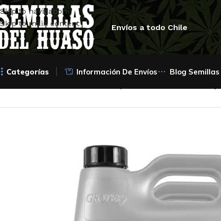
Skip to navigation
Skip to main content
Envíos a todo Chile
Categorías
Información De Envíos
Blog Semillas
Inicio
/
Artículos Indoor
/
Abonos y Fertilizantes
/
Bud Fuel p