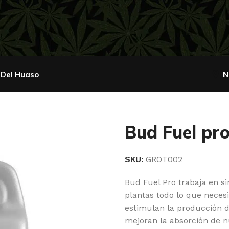
 Del Huaso
N
ro 500ml – Grotek
Bud Fuel pr
SKU:
GROT002
Bud Fuel Pro trabaja en s
plantas todo lo que necesi
estimulan la producción d
mejoran la absorción de nu