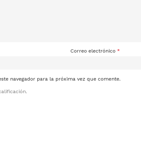
RAMID SEEDS
WO
Correo electrónico
*
 este navegador para la próxima vez que comente.
alificación.