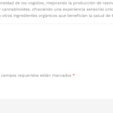
ATEFUL SEEDS
RO
sidad de los cogollos, mejorando la producción de resin
y cannabinoides, ofreciendo una experiencia sensorial únic
EEN HOUSE SEEDS
SE
 otros ingredientes orgánicos que benefician la salud de 
GH SPEED BUDS
SE
MBOLDT SEEDS COMPANY
SE
MBOLDT SEEDS
SH
 HOUSE GENETICS
SI
MIKO SEEDS
ST
DICAL SEEDS
SU
 campos requeridos están marcados
*
SCA SEEDS
SW
RADISE SEEDS
TH
RFECT TREE
TH
SITRONICS
TR