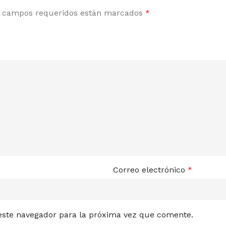
RAMID SEEDS
WO
 campos requeridos están marcados
*
Correo electrónico
*
 este navegador para la próxima vez que comente.