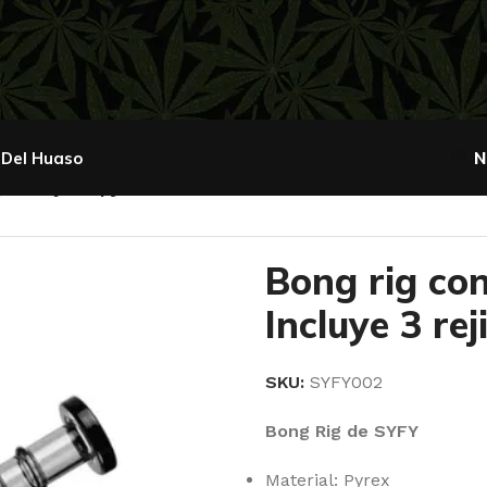
 Del Huaso
N
e 3 rejillas pyrex
Bong rig co
Incluye 3 rej
SKU:
SYFY002
Bong Rig de SYFY
Material: Pyrex