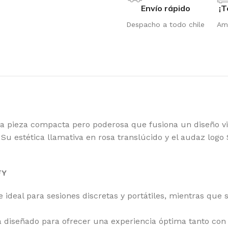
Envío rápido
¡T
Despacho a todo chile
Amp
na pieza compacta pero poderosa que fusiona un diseño vi
Su estética llamativa en rosa translúcido y el audaz logo
FY
deal para sesiones discretas y portátiles, mientras que s
OTIC GENETIX
RI
stá diseñado para ofrecer una experiencia óptima tanto co