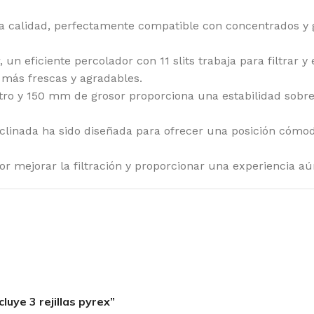
ATEFUL SEEDS
RO
calidad, perfectamente compatible con concentrados y gr
EEN HOUSE SEEDS
SE
GH SPEED BUDS
SE
or, un eficiente percolador con 11 slits trabaja para filtr
 más frescas y agradables.
MBOLDT SEEDS COMPANY
SE
ro y 150 mm de grosor proporciona una estabilidad sobres
MBOLDT SEEDS
SH
clinada ha sido diseñada para ofrecer una posición cómoda
 HOUSE GENETICS
SI
MIKO SEEDS
ST
or mejorar la filtración y proporcionar una experiencia a
DICAL SEEDS
SU
SCA SEEDS
SW
RADISE SEEDS
TH
RFECT TREE
TH
SITRONICS
TR
luye 3 rejillas pyrex”