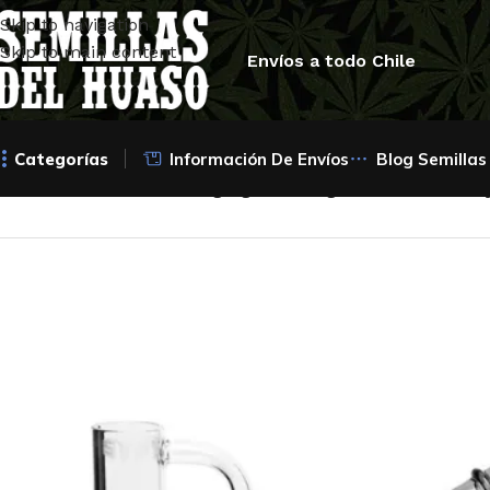
Skip to navigation
Skip to main content
Envíos a todo Chile
Categorías
Información De Envíos
Blog Semillas
Inicio
/
Para Fumetas
/
Bong rig con banger – SYFY – Incluy