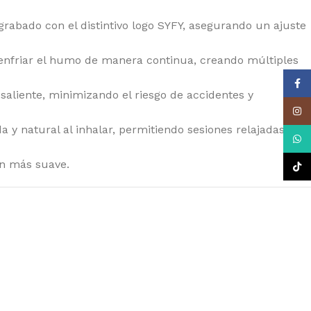
YAL QUEEN SEEDS
abado con el distintivo logo SYFY, asegurando un ajuste
EDSTOCKERS
EDSMAN
ar y enfriar el humo de manera continua, creando múltiples
NSI SEEDS
Face
aliente, minimizando el riesgo de accidentes y
AMAN GENETICS
Insta
 y natural al inhalar, permitiendo sesiones relajadas y
LENT SEEDS
What
RAIN MACHINE
ún más suave.
TikTo
PER SATIVA SEEDS
EET SEEDS
 SEEDS
E KUSH BROTHERS
IKOMA SEEDS