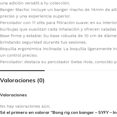
20 GENETICS
GR
una adición versátil a tu colección.
Banger Macho: Incluye un banger macho de 14mm de alta 
E SEEDS
GR
preciso y una experiencia superior.
RNEY'S FARM
HI
Percolador con 11 slits para filtración suave: en su interi
burbujas que suavizan cada inhalación y ofrecen caladas
G BUDDHA SEEDS
HU
Base firme y estable: Su base robusta de 10 cm de diámet
IMBURN
HU
brindando seguridad durante tus sesiones.
Boquilla ergonómica inclinada: La boquilla ligeramente in
F SEEDS
IN
un control preciso.
DDHA SEEDS
MA
Percolador: destaca su percolador Swiss Hole, conocido p
MPOUND GENETICS
ME
Valoraciones (0)
LICIOUS SEEDS
MO
LIRIUM SEEDS
PA
Valoraciones
A GENETICS
PE
No hay valoraciones aún.
TCH PASSION
PO
Sé el primero en valorar “Bong rig con banger – SYFY – Inc