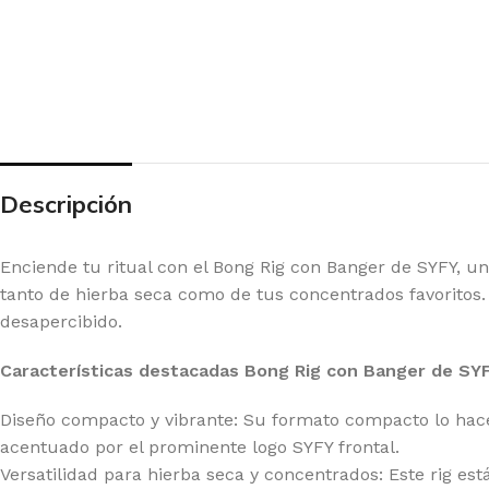
Descripción
Enciende tu ritual con el Bong Rig con Banger de SYFY, u
tanto de hierba seca como de tus concentrados favoritos. 
desapercibido.
Características destacadas Bong Rig con Banger de SY
Diseño compacto y vibrante: Su formato compacto lo hace i
acentuado por el prominente logo SYFY frontal.
 SEEDS
EX
Versatilidad para hierba seca y concentrados: Este rig e