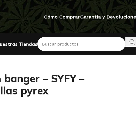
Cómo Comprar
Garantía y Devolucion
uestras Tiendas
n banger – SYFY –
illas pyrex