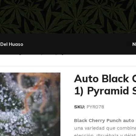
 Del Huaso
N
ck Cherry Punch (x3 + 1) Pyramid Seeds
Auto Black 
1) Pyramid 
SKU:
PYR078
Black Cherry Punch auto
una variedad que combine s
elección. ¡Pruébala y déja