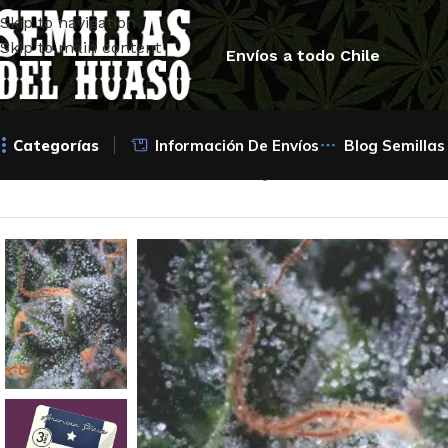
Skip to navigation
Skip to main content
Envíos a todo Chile
Categorías
Información De Envíos
Blog Semillas
Inicio
/
Semillas Autoflorecientes
/
Pyramid Seeds
/
Auto Bla