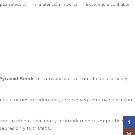
YAL QUEEN SEEDS
lia selección
¡Tu atención importa!
Experiencia confiable
EDSTOCKERS
EDSMAN
NSI SEEDS
AMAN GENETICS
LENT SEEDS
RAIN MACHINE
Pyramid Seeds
te transporta a un mundo de aromas y
PER SATIVA SEEDS
EET SEEDS
utiles toques amaderados, te envolverá en una sensación
 SEEDS
E KUSH BROTHERS
ece un efecto relajante y profundamente terapéutico,
Face
IKOMA SEEDS
epresión y la tristeza.
Insta