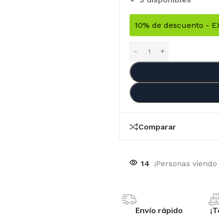
10% de descuento - 
Comparar
14
¡Personas viendo
OTIC GENETIX
RI
Envío rápido
¡T