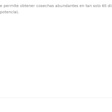
RAMID SEEDS
WO
e te permite obtener cosechas abundantes en tan solo 65 dí
potencial.