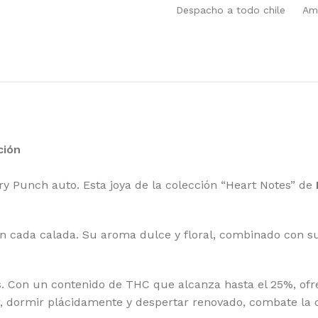
ATEFUL SEEDS
RO
Despacho a todo chile
Amp
EEN HOUSE SEEDS
SE
GH SPEED BUDS
SE
MBOLDT SEEDS COMPANY
SE
MBOLDT SEEDS
SH
 HOUSE GENETICS
SI
ción
MIKO SEEDS
ST
y Punch auto. Esta joya de la colección “Heart Notes” de
DICAL SEEDS
SU
SCA SEEDS
SW
n cada calada. Su aroma dulce y floral, combinado con s
RADISE SEEDS
TH
RFECT TREE
TH
s. Con un contenido de THC que alcanza hasta el 25%, ofr
SITRONICS
TR
lor, dormir plácidamente y despertar renovado, combate la d