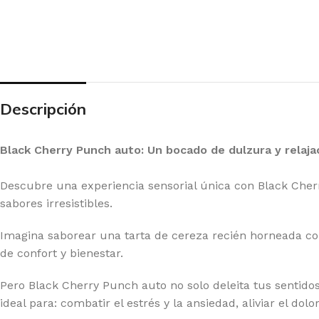
20 GENETICS
GR
E SEEDS
GR
RNEY'S FARM
HI
G BUDDHA SEEDS
HU
Descripción
IMBURN
HU
F SEEDS
IN
Black Cherry Punch auto: Un bocado de dulzura y relaja
DDHA SEEDS
MA
Descubre una experiencia sensorial única con Black Cherr
MPOUND GENETICS
ME
sabores irresistibles.
LICIOUS SEEDS
MO
Imagina saborear una tarta de cereza recién horneada co
LIRIUM SEEDS
PA
de confort y bienestar.
A GENETICS
PE
Pero Black Cherry Punch auto no solo deleita tus sentido
TCH PASSION
PO
ideal para: combatir el estrés y la ansiedad, aliviar el do