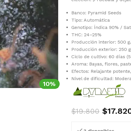
Banco: Pyramid Seeds
Tipo: Automática
Genotipo: Índica 90% / Sa
THC: 24–25%
Producción interior: 500 
Producción exterior: 250 g
Ciclo de cultivo: 60 días (
Aroma: Bayas, flores, past
Efectos: Relajante potente
Nivel de dificultad: Moder
10%
$
17.82
$
19.800
3 disponibles