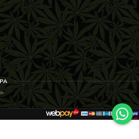
SPA
go.