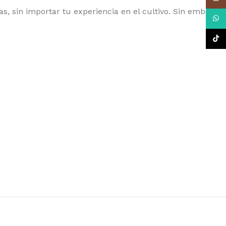
RLD OF SEEDS
as, sin importar tu experiencia en el cultivo. Sin embargo,
What
TikTo