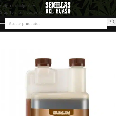
Skip to navigation
Skip to main content
Inicio
/
Artículos Indoor
/
Abonos y Fertilizantes