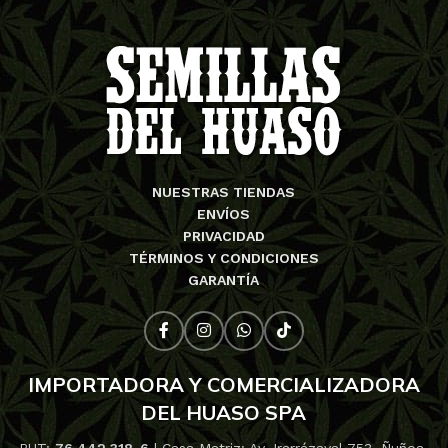
NUESTRAS TIENDAS
ENVÍOS
PRIVACIDAD
TÉRMINOS Y CONDICIONES
GARANTÍA
IMPORTADORA Y COMERCIALIZADORA
DEL HUASO SPA
RUT:
76.442.318-6
| Casa Matriz: Av. Irarrázaval 753, Ñuñoa,