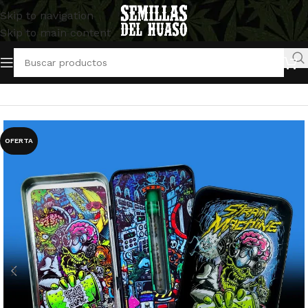
Skip to navigation
Skip to main content
Inicio
/
Semillas Autoflorecientes
/
Strain Machine
OFERTA