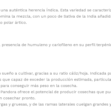
RAMID SEEDS
WO
una auténtica herencia Índica. Esta variedad se caracteri
omina la mezcla, con un poco de Sativa de la India añadid
o polar ártico.
 presencia de humuleno y cariofileno en su perfil terpénic
 sueño a cultivar, gracias a su ratio cáliz/hoja. Indicada 
ás que capaz de exceder la producción estimada, particula
 para conseguir más peso en la cosecha.
o Pandora ofrece el potencial de producir cosechas que p
n cosechar pronto.
as y gruesas, y de las ramas laterales cuelgan grandes y