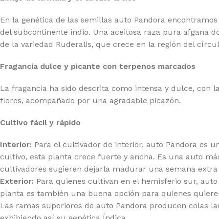
A SEEDS
PY
En la genética de las semillas auto Pandora encontramos 
del subcontinente indio. Una aceitosa raza pura afgana d
de la variedad Ruderalis, que crece en la región del círcul
Fragancia dulce y picante con terpenos marcados
La fragancia ha sido descrita como intensa y dulce, con la
flores, acompañado por una agradable picazón.
Cultivo fácil y rápido
Interior:
Para el cultivador de interior, auto Pandora es un
cultivo, esta planta crece fuerte y ancha. Es una auto m
cultivadores sugieren dejarla madurar una semana extra
Exterior:
Para quienes cultivan en el hemisferio sur, aut
planta es también una buena opción para quienes quiere
Las ramas superiores de auto Pandora producen colas larg
exhibiendo así su genética Índica.