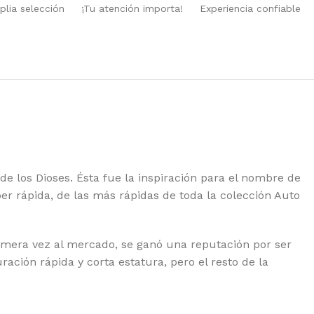
YAL QUEEN SEEDS
lia selección
¡Tu atención importa!
Experiencia confiable
EDSTOCKERS
EDSMAN
NSI SEEDS
AMAN GENETICS
LENT SEEDS
RAIN MACHINE
de los Dioses. Ésta fue la inspiración para el nombre de
PER SATIVA SEEDS
r rápida, de las más rápidas de toda la colección Auto
EET SEEDS
 SEEDS
imera vez al mercado, se ganó una reputación por ser
ación rápida y corta estatura, pero el resto de la
E KUSH BROTHERS
IKOMA SEEDS