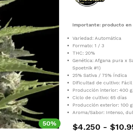
Importante: producto en 
Variedad: Automática
Formato: 1 / 3
THC: 20%
Genética: Afgana pura x Sa
Spoetnik #1)
25% Sativa / 75% Índica
Dificultad de cultivo: Fácil
Producción interior: 400 
Ciclo de cultivo: 65 días
Producción exterior: 100 g
Aroma/Sabor: Intenso, dul
50%
$
4.250
-
$
10.9