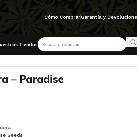
Cómo Comprar
Garantía y Devolucion
uestras Tiendas
a – Paradise
dora
ise Seeds