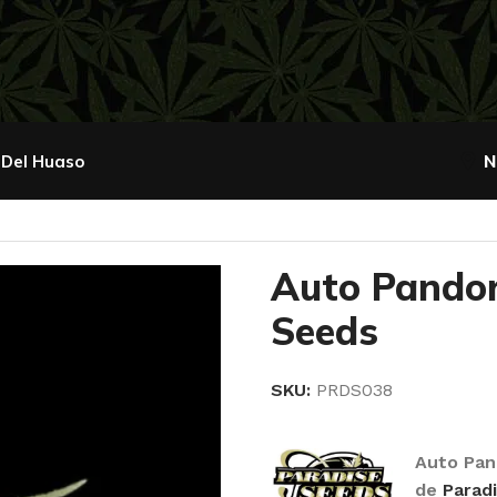
 Del Huaso
N
dora – Paradise Seeds
Auto Pandor
Seeds
SKU:
PRDS038
Auto Pan
de
Parad