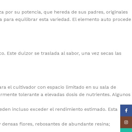
RLD OF SEEDS
za por su potencia, que hereda de sus padres, originales
a para equilibrar esta variedad. El elemento auto procede
o. Este dulzor se traslada al sabor, una vez secas las
para el cultivador con espacio limitado en su sala de
rmente tolerante a elevadas dosis de nutrientes. Algunos
ueden incluso exceder el rendimiento estimado. Esta
Face
Insta
 densas flores, rebosantes de abundante resina;