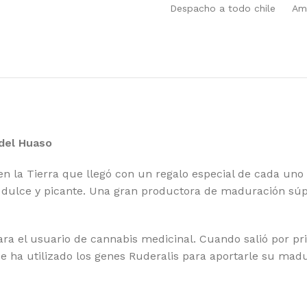
ATEFUL SEEDS
RO
Despacho a todo chile
Amp
EEN HOUSE SEEDS
SE
GH SPEED BUDS
SE
MBOLDT SEEDS COMPANY
SE
MBOLDT SEEDS
SH
 HOUSE GENETICS
SI
del Huaso
MIKO SEEDS
ST
n la Tierra que llegó con un regalo especial de cada uno 
DICAL SEEDS
SU
r dulce y picante. Una gran productora de maduración súpe
SCA SEEDS
SW
RADISE SEEDS
TH
ra el usuario de cannabis medicinal. Cuando salió por pr
 ha utilizado los genes Ruderalis para aportarle su madur
RFECT TREE
TH
SITRONICS
TR