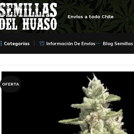
Skip to navigation
Skip to main content
Envíos a todo Chile
Categorías
Información De Envíos
Blog Semillas
Inicio
/
Semillas Autoflorecientes
/
Paradise Seeds
/
Auto Pan
OFERTA