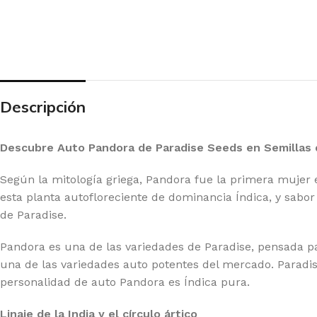
20 GENETICS
GR
E SEEDS
GR
RNEY'S FARM
HI
G BUDDHA SEEDS
HU
Descripción
IMBURN
HU
F SEEDS
IN
Descubre Auto Pandora de Paradise Seeds en Semillas 
DDHA SEEDS
MA
Según la mitología griega, Pandora fue la primera mujer e
MPOUND GENETICS
ME
esta planta autofloreciente de dominancia Índica, y sabo
de Paradise.
LICIOUS SEEDS
MO
LIRIUM SEEDS
PA
Pandora es una de las variedades de Paradise, pensada pa
una de las variedades auto potentes del mercado. Paradise
A GENETICS
PE
personalidad de auto Pandora es Índica pura.
TCH PASSION
PO
Linaje de la India y el círculo ártico