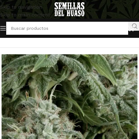
Skip to navigation
Skip to main content
Inicio
/
Semillas Autoflorecientes
/
Pyramid Seeds