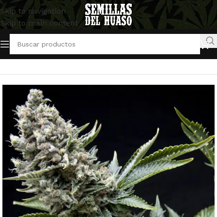
Skip to navigation
Skip to main content
Inicio
/
Semillas Autoflorecientes
/
Pyramid Seeds