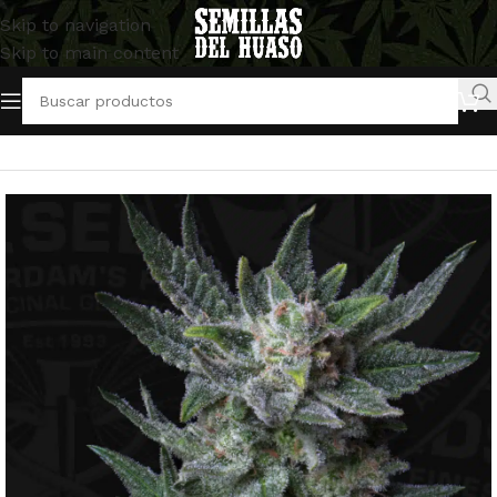
Skip to navigation
Skip to main content
Inicio
/
Semillas Autoflorecientes
/
TH Seeds