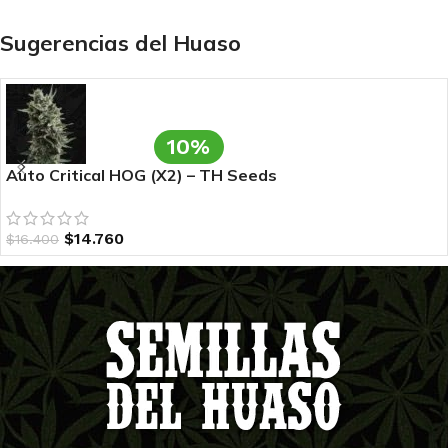
Sugerencias del Huaso
10%
Auto Critical HOG (X2) – TH Seeds
$
14.760
$
16.400