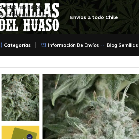
Skip to navigation
Skip to main content
Envíos a todo Chile
Categorías
Información De Envíos
Blog Semillas
Inicio
/
Semillas Autoflorecientes
/
Pyramid Seeds
/
Auto Anu