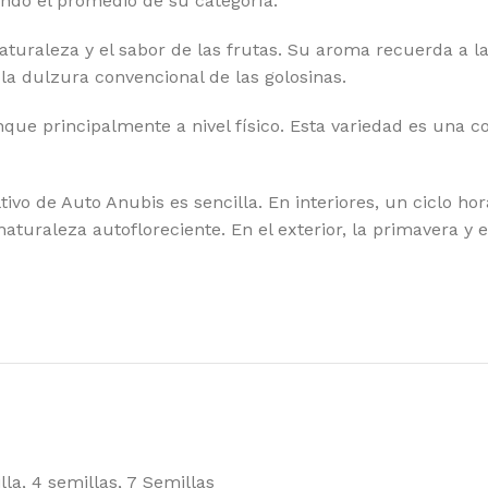
ndo el promedio de su categoría.
RAMID SEEDS
WO
naturaleza y el sabor de las frutas. Su aroma recuerda a 
a dulzura convencional de las golosinas.
nque principalmente a nivel físico. Esta variedad es una
ltivo de Auto Anubis es sencilla. En interiores, un ciclo 
turaleza autofloreciente. En el exterior, la primavera y 
lla
,
4 semillas
,
7 Semillas