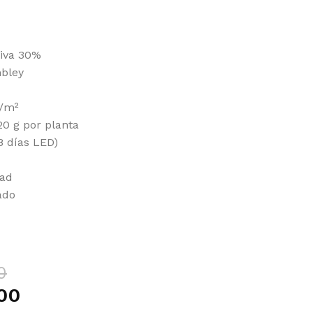
tiva 30%
bley
g/m²
20 g por planta
58 días LED)
dad
ado
0
00