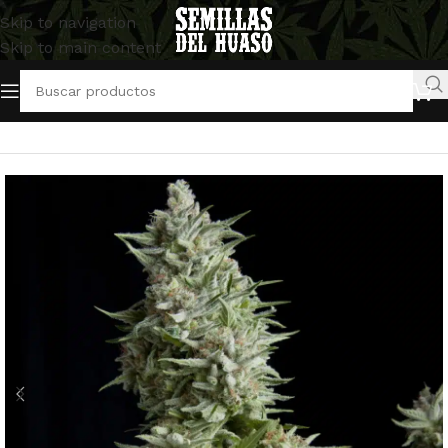
Skip to navigation
Skip to main content
Inicio
/
Semillas Autoflorecientes
/
Pyramid Seeds