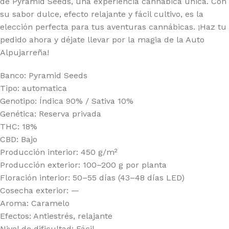
de Pyramid Seeds, una experiencia cannábica única. Con
su sabor dulce, efecto relajante y fácil cultivo, es la
elección perfecta para tus aventuras cannábicas. ¡Haz tu
pedido ahora y déjate llevar por la magia de la Auto
Alpujarreña!
Banco: Pyramid Seeds
Tipo: automatica
Genotipo: Índica 90% / Sativa 10%
Genética: Reserva privada
THC: 18%
CBD: Bajo
Producción interior: 450 g/m²
Producción exterior: 100–200 g por planta
Floración interior: 50–55 días (43–48 días LED)
Cosecha exterior: —
Aroma: Caramelo
Efectos: Antiestrés, relajante
Nivel de dificultad: Fácil